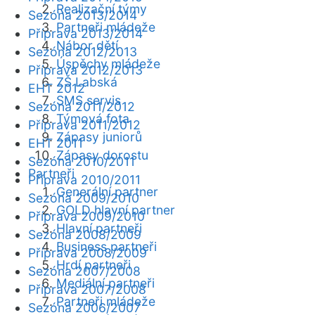
Realizační týmy
Sezóna 2013/2014
Partneři mládeže
Příprava 2013/2014
Nábor dětí
Sezóna 2012/2013
Úspěchy mládeže
Příprava 2012/2013
ZŠ Labská
EHT 2012
SMS servis
Sezóna 2011/2012
Týmová fota
Příprava 2011/2012
Zápasy juniorů
EHT 2011
Zápasy dorostu
Sezóna 2010/2011
Partneři
Příprava 2010/2011
Generální partner
Sezóna 2009/2010
GOLD hlavní partner
Příprava 2009/2010
Hlavní partneři
Sezóna 2008/2009
Business partneři
Příprava 2008/2009
Hrdí partneři
Sezóna 2007/2008
Mediální partneři
Příprava 2007/2008
Partneři mládeže
Sezóna 2006/2007