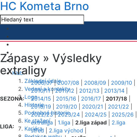
HC Kometa Brno
Zápasy »
Výsledky
extraligy
Klub
Základní údaje
2006/07
|
2007/08
|
2008/09
|
2009/10
|
Vedení a kontakty
2010/11
|
2011/12
|
2012/13
|
2013/14
|
Logo
SEZONA:
2014/15
|
2015/16
|
2016/17
|
2017/18
|
Historie
2018/19
|
2019/20
|
2020/21
|
2021/22
|
Podrobná historie
2022/23
|
2023/24
|
2024/25
|
2025/26
|
Ke stažení
extraliga
|
1.liga
|
2.liga západ
|
2.liga
LIGA:
Kariéra
střed
|
2.liga východ
|
Redakce webu