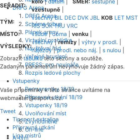
kolo
|
datum
|
SMĚR:
sestupně
|
SEŘADIT:
DRFG Arena
vzestupně
|
DRFG Arena
všechny
BIL
DEC
DVK
JBL
KOB
LET
MST
TÝM:
Schéma tribun
RIS
SOK
TRU
VRC
Plánek areny
MÍSTO:
všude
|
doma
|
venku
|
Virtuální prohlídka
všechny
|
remízy
|
výhry v prodl.
|
VÝSLEDKY:
Návštěvní řád
nájezdy
|
prodl. nebo náj.
|
s nulou
|
Veřejné bruslení
Zobrazit
tabulku
této sezóny a soutěže.
PRESS: pro novináře
Zadaným parametrům nevyhovuje žádný zápas.
Rozpis ledové plochy
Vstupenky
Permanentky 18/19
Vaše připomínky k této stránce uvítáme na
Přípravná utkání 18/19
webmaster
@esports.cz.
Vstupenky 18/19
Tweet
Uvolňování míst
Tipsport extraliga
Zvýhodněné
Přípravná utkání
On-line
Liga mistrů
A-tým