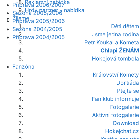
Reklamní nabídka
Příprava 2006/2007
Hrdý partner - nabídka
Sezóna 2005/2006
Žijeme
Příprava 2005/2006
Děti dětem
Sezóna 2004/2005
Jsme jedna rodina
Příprava 2004/2005
Petr Koukal a Kometa
Chlapi ŽENÁM
Hokejová tombola
Fanzóna
Království Komety
Dortiáda
Ptejte se
Fan klub informuje
Fotogalerie
Aktivní fotogalerie
Download
Hokejchat.cz