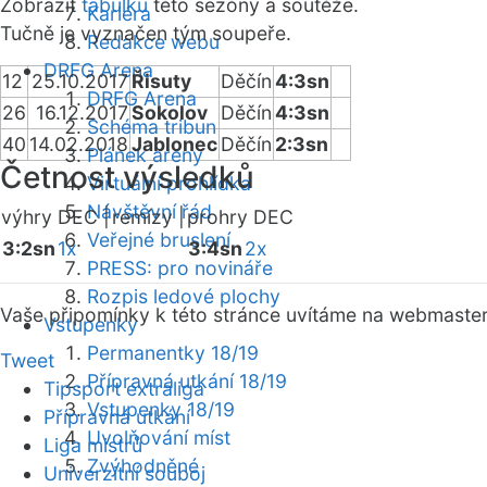
Zobrazit
tabulku
této sezóny a soutěže.
Kariéra
Tučně je vyznačen tým soupeře.
Redakce webu
DRFG Arena
12
25.10.2017
Řisuty
Děčín
4:3sn
DRFG Arena
26
16.12.2017
Sokolov
Děčín
4:3sn
Schéma tribun
40
14.02.2018
Jablonec
Děčín
2:3sn
Plánek areny
Četnost výsledků
Virtuální prohlídka
Návštěvní řád
výhry DEC |
remízy |
prohry DEC
Veřejné bruslení
3:2sn
1x
3:4sn
2x
PRESS: pro novináře
Rozpis ledové plochy
Vaše připomínky k této stránce uvítáme na webmaste
Vstupenky
Permanentky 18/19
Tweet
Přípravná utkání 18/19
Tipsport extraliga
Vstupenky 18/19
Přípravná utkání
Uvolňování míst
Liga mistrů
Zvýhodněné
Univerzitní souboj