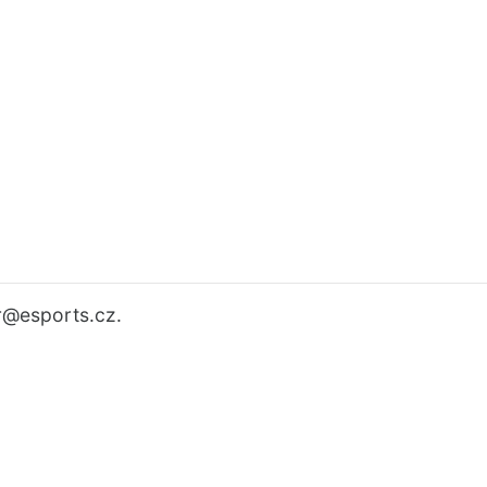
r
@esports.cz.