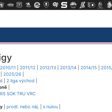
igy
2010/11
|
2011/12
|
2012/13
|
2013/14
|
2014/15
|
2015
|
2025/26
|
ed
|
2.liga východ
|
pně
|
RIS
SOK
TRU
VRC
dy
|
prodl. nebo náj.
|
s nulou
|