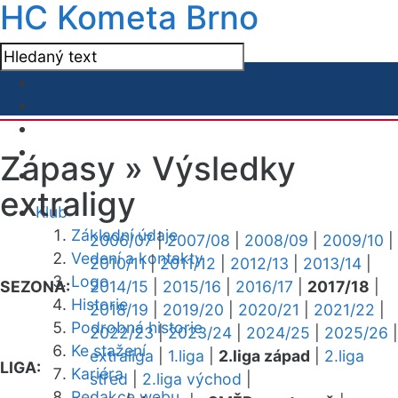
HC Kometa Brno
Zápasy »
Výsledky
extraligy
Klub
Základní údaje
2006/07
|
2007/08
|
2008/09
|
2009/10
|
Vedení a kontakty
2010/11
|
2011/12
|
2012/13
|
2013/14
|
Logo
SEZONA:
2014/15
|
2015/16
|
2016/17
|
2017/18
|
Historie
2018/19
|
2019/20
|
2020/21
|
2021/22
|
Podrobná historie
2022/23
|
2023/24
|
2024/25
|
2025/26
|
Ke stažení
extraliga
|
1.liga
|
2.liga západ
|
2.liga
LIGA:
Kariéra
střed
|
2.liga východ
|
Redakce webu