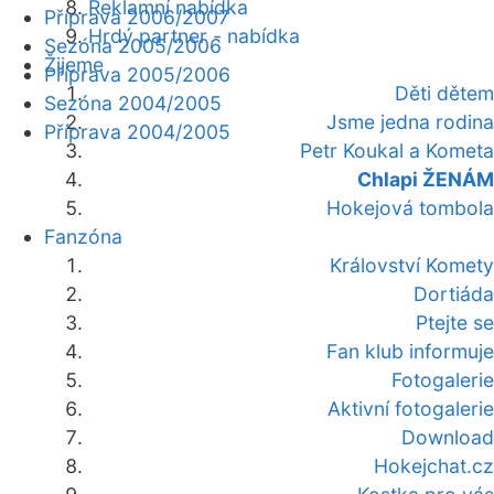
Reklamní nabídka
Příprava 2006/2007
Hrdý partner - nabídka
Sezóna 2005/2006
Žijeme
Příprava 2005/2006
Děti dětem
Sezóna 2004/2005
Jsme jedna rodina
Příprava 2004/2005
Petr Koukal a Kometa
Chlapi ŽENÁM
Hokejová tombola
Fanzóna
Království Komety
Dortiáda
Ptejte se
Fan klub informuje
Fotogalerie
Aktivní fotogalerie
Download
Hokejchat.cz