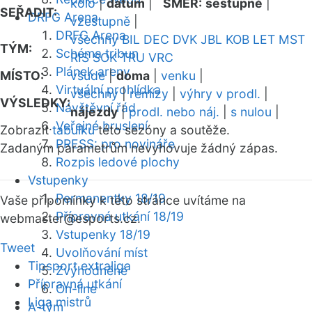
kolo
|
datum
|
SMĚR:
sestupně
|
SEŘADIT:
DRFG Arena
vzestupně
|
DRFG Arena
všechny
BIL
DEC
DVK
JBL
KOB
LET
MST
TÝM:
Schéma tribun
RIS
SOK
TRU
VRC
Plánek areny
MÍSTO:
všude
|
doma
|
venku
|
Virtuální prohlídka
všechny
|
remízy
|
výhry v prodl.
|
VÝSLEDKY:
Návštěvní řád
nájezdy
|
prodl. nebo náj.
|
s nulou
|
Veřejné bruslení
Zobrazit
tabulku
této sezóny a soutěže.
PRESS: pro novináře
Zadaným parametrům nevyhovuje žádný zápas.
Rozpis ledové plochy
Vstupenky
Permanentky 18/19
Vaše připomínky k této stránce uvítáme na
Přípravná utkání 18/19
webmaster
@esports.cz.
Vstupenky 18/19
Tweet
Uvolňování míst
Tipsport extraliga
Zvýhodněné
Přípravná utkání
On-line
Liga mistrů
A-tým