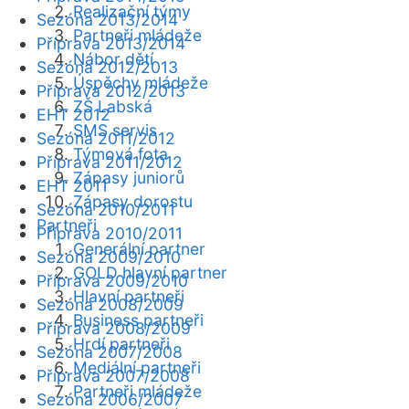
Realizační týmy
Sezóna 2013/2014
Partneři mládeže
Příprava 2013/2014
Nábor dětí
Sezóna 2012/2013
Úspěchy mládeže
Příprava 2012/2013
ZŠ Labská
EHT 2012
SMS servis
Sezóna 2011/2012
Týmová fota
Příprava 2011/2012
Zápasy juniorů
EHT 2011
Zápasy dorostu
Sezóna 2010/2011
Partneři
Příprava 2010/2011
Generální partner
Sezóna 2009/2010
GOLD hlavní partner
Příprava 2009/2010
Hlavní partneři
Sezóna 2008/2009
Business partneři
Příprava 2008/2009
Hrdí partneři
Sezóna 2007/2008
Mediální partneři
Příprava 2007/2008
Partneři mládeže
Sezóna 2006/2007