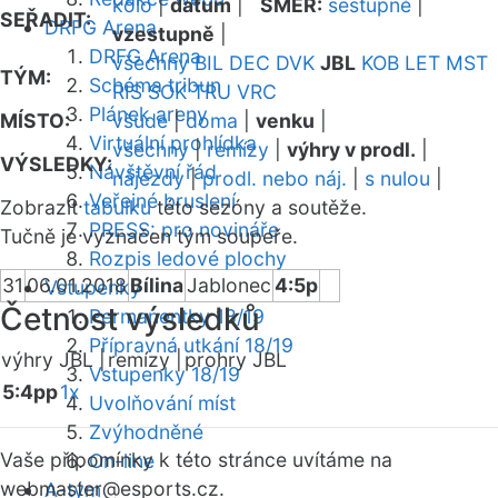
kolo
|
datum
|
SMĚR:
sestupně
|
SEŘADIT:
DRFG Arena
vzestupně
|
DRFG Arena
všechny
BIL
DEC
DVK
JBL
KOB
LET
MST
TÝM:
Schéma tribun
RIS
SOK
TRU
VRC
Plánek areny
MÍSTO:
všude
|
doma
|
venku
|
Virtuální prohlídka
všechny
|
remízy
|
výhry v prodl.
|
VÝSLEDKY:
Návštěvní řád
nájezdy
|
prodl. nebo náj.
|
s nulou
|
Veřejné bruslení
Zobrazit
tabulku
této sezóny a soutěže.
PRESS: pro novináře
Tučně je vyznačen tým soupeře.
Rozpis ledové plochy
31
06.01.2018
Bílina
Jablonec
4:5p
Vstupenky
Četnost výsledků
Permanentky 18/19
Přípravná utkání 18/19
výhry JBL |
remízy |
prohry JBL
Vstupenky 18/19
5:4pp
1x
Uvolňování míst
Zvýhodněné
Vaše připomínky k této stránce uvítáme na
On-line
webmaster
@esports.cz.
A-tým