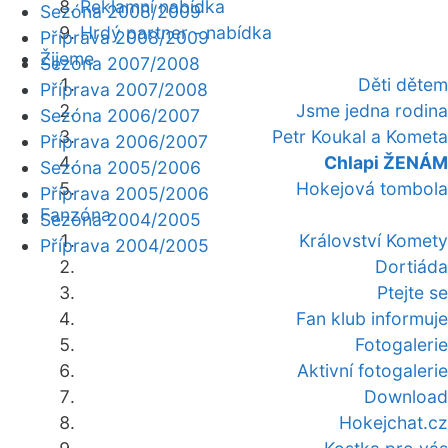
Reklamní nabídka
Sezóna 2008/2009
Hrdý partner - nabídka
Příprava 2008/2009
Žijeme
Sezóna 2007/2008
Děti dětem
Příprava 2007/2008
Jsme jedna rodina
Sezóna 2006/2007
Petr Koukal a Kometa
Příprava 2006/2007
Chlapi ŽENÁM
Sezóna 2005/2006
Hokejová tombola
Příprava 2005/2006
Fanzóna
Sezóna 2004/2005
Království Komety
Příprava 2004/2005
Dortiáda
Ptejte se
Fan klub informuje
Fotogalerie
Aktivní fotogalerie
Download
Hokejchat.cz