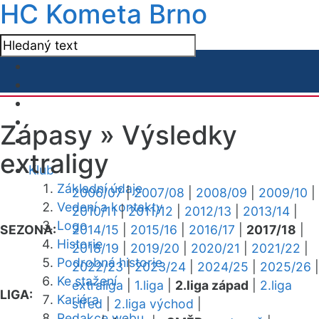
HC Kometa Brno
Zápasy »
Výsledky
extraligy
Klub
Základní údaje
2006/07
|
2007/08
|
2008/09
|
2009/10
|
Vedení a kontakty
2010/11
|
2011/12
|
2012/13
|
2013/14
|
Logo
SEZONA:
2014/15
|
2015/16
|
2016/17
|
2017/18
|
Historie
2018/19
|
2019/20
|
2020/21
|
2021/22
|
Podrobná historie
2022/23
|
2023/24
|
2024/25
|
2025/26
|
Ke stažení
extraliga
|
1.liga
|
2.liga západ
|
2.liga
LIGA:
Kariéra
střed
|
2.liga východ
|
Redakce webu