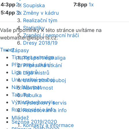
4:3pp
2x
7:8pp
1x
Soupiska
5:4pp
3x
Změny v kádru
Realizační tým
Statistiky
Vaše připomínky k této stránce uvítáme na
Zranění / nemocní hráči
webmaster
@esports.cz.
Dresy 2018/19
Tweet
Zápasy
Tipsport extraliga
Tipsport extraliga
Přípravná utkání
Přípravná utkání
Liga mistrů
Liga mistrů
Univerzitní souboj
Univerzitní souboj
Návštěvnost
Návštěvnost
Tabulka
Tabulka
Výsledkový servis
Výsledkový servis
Rozlosování a info
Rozlosování a info
Mládež
Sezóna 2019/2020
Kontakty a informace