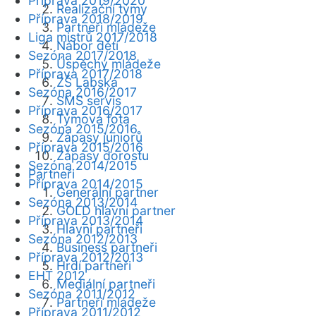
Příprava 2019/2020
Realizační týmy
Příprava 2018/2019
Partneři mládeže
Liga mistrů 2017/2018
Nábor dětí
Sezóna 2017/2018
Úspěchy mládeže
Příprava 2017/2018
ZŠ Labská
Sezóna 2016/2017
SMS servis
Příprava 2016/2017
Týmová fota
Sezóna 2015/2016
Zápasy juniorů
Příprava 2015/2016
Zápasy dorostu
Sezóna 2014/2015
Partneři
Příprava 2014/2015
Generální partner
Sezóna 2013/2014
GOLD hlavní partner
Příprava 2013/2014
Hlavní partneři
Sezóna 2012/2013
Business partneři
Příprava 2012/2013
Hrdí partneři
EHT 2012
Mediální partneři
Sezóna 2011/2012
Partneři mládeže
Příprava 2011/2012