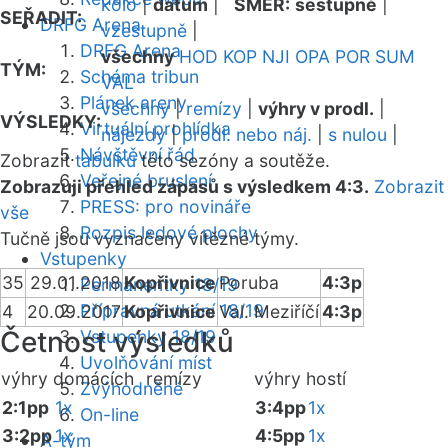
kolo
|
datum
|
SMĚR:
sestupně
|
SEŘADIT:
DRFG Arena
vzestupně
|
DRFG Arena
všechny
HOD
KOP
NJI
OPA
POR
SUM
TÝM:
Schéma tribun
VAL
Plánek areny
všechny
|
remízy
|
výhry v prodl.
|
VÝSLEDKY:
Virtuální prohlídka
nájezdy
|
prodl. nebo náj.
|
s nulou
|
Návštěvní řád
Zobrazit
tabulku
této sezóny a soutěže.
Veřejné bruslení
Zobrazuji přehled zápasů s výsledkem 4:3.
Zobrazit
PRESS: pro novináře
vše
Rozpis ledové plochy
Tučně jsou vyznačeny vítězné týmy.
Vstupenky
35
29.01.2018
Kopřivnice
Poruba
4:3p
Permanentky 18/19
Přípravná utkání 18/19
4
20.09.2017
Kopřivnice
Val. Meziříčí
4:3p
Četnost výsledků
Vstupenky 18/19
Uvolňování míst
výhry domácích
remízy
výhry hostí
Zvýhodněné
2:1pp
1x
3:4pp
1x
On-line
3:2pp
1x
4:5pp
1x
A-tým