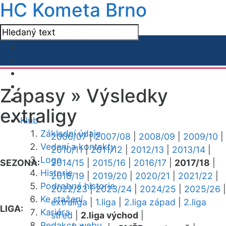
HC Kometa Brno
Zápasy »
Výsledky
extraligy
Klub
Základní údaje
2006/07
|
2007/08
|
2008/09
|
2009/10
|
Vedení a kontakty
2010/11
|
2011/12
|
2012/13
|
2013/14
|
Logo
SEZONA:
2014/15
|
2015/16
|
2016/17
|
2017/18
|
Historie
2018/19
|
2019/20
|
2020/21
|
2021/22
|
Podrobná historie
2022/23
|
2023/24
|
2024/25
|
2025/26
|
Ke stažení
extraliga
|
1.liga
|
2.liga západ
|
2.liga
LIGA:
Kariéra
střed
|
2.liga východ
|
Redakce webu