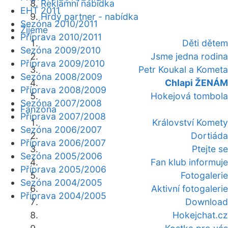
Reklamní nabídka
EHT 2011
Hrdý partner - nabídka
Sezóna 2010/2011
Žijeme
Příprava 2010/2011
Děti dětem
Sezóna 2009/2010
Jsme jedna rodina
Příprava 2009/2010
Petr Koukal a Kometa
Sezóna 2008/2009
Chlapi ŽENÁM
Příprava 2008/2009
Hokejová tombola
Sezóna 2007/2008
Fanzóna
Příprava 2007/2008
Království Komety
Sezóna 2006/2007
Dortiáda
Příprava 2006/2007
Ptejte se
Sezóna 2005/2006
Fan klub informuje
Příprava 2005/2006
Fotogalerie
Sezóna 2004/2005
Aktivní fotogalerie
Příprava 2004/2005
Download
Hokejchat.cz