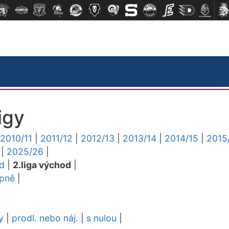
igy
2010/11
|
2011/12
|
2012/13
|
2013/14
|
2014/15
|
2015
|
2025/26
|
ed
|
2.liga východ
|
upně
|
L
y
|
prodl. nebo náj.
|
s nulou
|