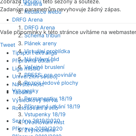
Zobrazit
tabulku
této sezóny a soutěže.
Kariéra
Zadaným parametrům nevyhovuje žádný zápas.
Redakce webu
DRFG Arena
DRFG Arena
Vaše připomínky k této stránce uvítáme na webmaste
Schéma tribun
Plánek areny
Tweet
Virtuální prohlídka
Tipsport extraliga
Návštěvní řád
Přípravná utkání
Veřejné bruslení
Liga mistrů
PRESS: pro novináře
Univerzitní souboj
Rozpis ledové plochy
Návštěvnost
Vstupenky
Tabulka
Permanentky 18/19
Výsledkový servis
Přípravná utkání 18/19
Rozlosování a info
Vstupenky 18/19
Sezóna 2019/2020
Uvolňování míst
Příprava 2019/2020
Zvýhodněné