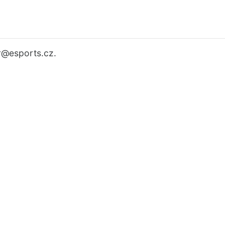
r
@esports.cz.