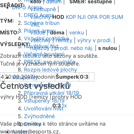
kolo
|
datum
|
SMĚR:
sestupně
|
SEŘADIT:
DRFG Arena
vzestupně
|
DRFG Arena
všechny
HOD
KOP
NJI
OPA
POR
SUM
TÝM:
Schéma tribun
VAL
Plánek areny
MÍSTO:
všude
|
doma
|
venku
|
Virtuální prohlídka
všechny
|
remízy
|
výhry v prodl.
|
VÝSLEDKY:
Návštěvní řád
nájezdy
|
prodl. nebo náj.
|
s nulou
|
Veřejné bruslení
Zobrazit
tabulku
této sezóny a soutěže.
PRESS: pro novináře
Tučně je vyznačen tým soupeře.
Rozpis ledové plochy
4
20.09.2017
Hodonín
Šumperk
0:3
Vstupenky
Četnost výsledků
Permanentky 18/19
Přípravná utkání 18/19
výhry HOD |
remízy |
prohry HOD
Vstupenky 18/19
0:3
1x
Uvolňování míst
Zvýhodněné
Vaše připomínky k této stránce uvítáme na
On-line
webmaster
@esports.cz.
A-tým