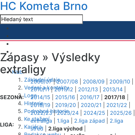
HC Kometa Brno
Zápasy »
Výsledky
extraligy
Klub
Základní údaje
2006/07
|
2007/08
|
2008/09
|
2009/10
|
Vedení a kontakty
2010/11
|
2011/12
|
2012/13
|
2013/14
|
Logo
SEZONA:
2014/15
|
2015/16
|
2016/17
|
2017/18
|
Historie
2018/19
|
2019/20
|
2020/21
|
2021/22
|
Podrobná historie
2022/23
|
2023/24
|
2024/25
|
2025/26
|
Ke stažení
extraliga
|
1.liga
|
2.liga západ
|
2.liga
LIGA:
Kariéra
střed
|
2.liga východ
|
Redakce webu