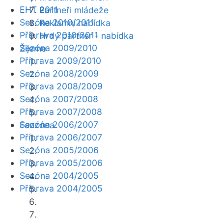
EHT 2011
Partneři mládeže
Sezóna 2010/2011
Reklamní nabídka
Příprava 2010/2011
Hrdý partner - nabídka
Sezóna 2009/2010
Žijeme
Příprava 2009/2010
Sezóna 2008/2009
Příprava 2008/2009
Sezóna 2007/2008
Příprava 2007/2008
Sezóna 2006/2007
Fanzóna
Příprava 2006/2007
Sezóna 2005/2006
Příprava 2005/2006
Sezóna 2004/2005
Příprava 2004/2005