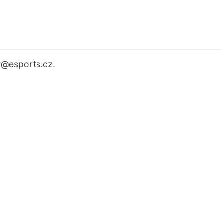
r
@esports.cz.