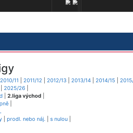
igy
2010/11
|
2011/12
|
2012/13
|
2013/14
|
2014/15
|
2015
|
2025/26
|
ed
|
2.liga východ
|
upně
|
L
y
|
prodl. nebo náj.
|
s nulou
|