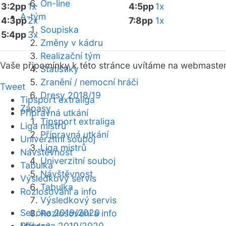
On-line
3:2pp
1x
4:5pp
1x
A-tým
4:3pp
2x
7:8pp
1x
Soupiska
5:4pp
3x
Změny v kádru
Realizační tým
Vaše připomínky k této stránce uvítáme na webmaste
Statistiky
Zranění / nemocní hráči
Tweet
Dresy 2018/19
Tipsport extraliga
Zápasy
Přípravná utkání
Tipsport extraliga
Liga mistrů
Přípravná utkání
Univerzitní souboj
Liga mistrů
Návštěvnost
Univerzitní souboj
Tabulka
Návštěvnost
Výsledkový servis
Tabulka
Rozlosování a info
Výsledkový servis
Sezóna 2019/2020
Rozlosování a info
Příprava 2019/2020