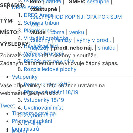
kolo
|
datum
|
SMĚR:
sestupně
|
SEŘADIT:
DRFG Arena
vzestupně
|
DRFG Arena
všechny
HOD
KOP
NJI
OPA
POR
SUM
TÝM:
Schéma tribun
VAL
Plánek areny
MÍSTO:
všude
|
doma
|
venku
|
Virtuální prohlídka
všechny
|
remízy
|
výhry v prodl.
|
VÝSLEDKY:
Návštěvní řád
nájezdy
|
prodl. nebo náj.
|
s nulou
|
Veřejné bruslení
Zobrazit
tabulku
této sezóny a soutěže.
PRESS: pro novináře
Zadaným parametrům nevyhovuje žádný zápas.
Rozpis ledové plochy
Vstupenky
Permanentky 18/19
Vaše připomínky k této stránce uvítáme na
Přípravná utkání 18/19
webmaster
@esports.cz.
Vstupenky 18/19
Tweet
Uvolňování míst
Tipsport extraliga
Zvýhodněné
Přípravná utkání
On-line
Liga mistrů
A-tým