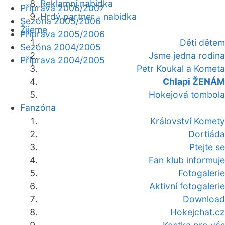
Reklamní nabídka
Příprava 2006/2007
Hrdý partner - nabídka
Sezóna 2005/2006
Žijeme
Příprava 2005/2006
Děti dětem
Sezóna 2004/2005
Jsme jedna rodina
Příprava 2004/2005
Petr Koukal a Kometa
Chlapi ŽENÁM
Hokejová tombola
Fanzóna
Království Komety
Dortiáda
Ptejte se
Fan klub informuje
Fotogalerie
Aktivní fotogalerie
Download
Hokejchat.cz