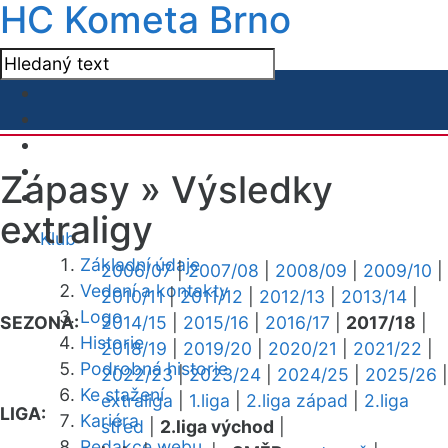
HC Kometa Brno
Zápasy »
Výsledky
extraligy
Klub
Základní údaje
2006/07
|
2007/08
|
2008/09
|
2009/10
|
Vedení a kontakty
2010/11
|
2011/12
|
2012/13
|
2013/14
|
Logo
SEZONA:
2014/15
|
2015/16
|
2016/17
|
2017/18
|
Historie
2018/19
|
2019/20
|
2020/21
|
2021/22
|
Podrobná historie
2022/23
|
2023/24
|
2024/25
|
2025/26
|
Ke stažení
extraliga
|
1.liga
|
2.liga západ
|
2.liga
LIGA:
Kariéra
střed
|
2.liga východ
|
Redakce webu