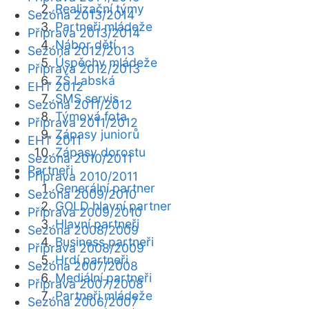
Realizační týmy
Sezóna 2013/2014
Partneři mládeže
Příprava 2013/2014
Nábor dětí
Sezóna 2012/2013
Úspěchy mládeže
Příprava 2012/2013
ZŠ Labská
EHT 2012
SMS servis
Sezóna 2011/2012
Týmová fota
Příprava 2011/2012
Zápasy juniorů
EHT 2011
Zápasy dorostu
Sezóna 2010/2011
Partneři
Příprava 2010/2011
Generální partner
Sezóna 2009/2010
GOLD hlavní partner
Příprava 2009/2010
Hlavní partneři
Sezóna 2008/2009
Business partneři
Příprava 2008/2009
Hrdí partneři
Sezóna 2007/2008
Mediální partneři
Příprava 2007/2008
Partneři mládeže
Sezóna 2006/2007