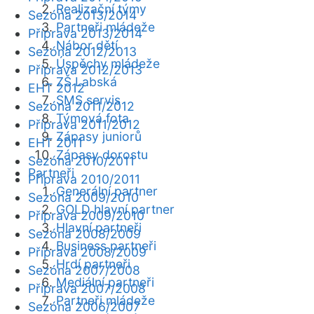
Realizační týmy
Sezóna 2013/2014
Partneři mládeže
Příprava 2013/2014
Nábor dětí
Sezóna 2012/2013
Úspěchy mládeže
Příprava 2012/2013
ZŠ Labská
EHT 2012
SMS servis
Sezóna 2011/2012
Týmová fota
Příprava 2011/2012
Zápasy juniorů
EHT 2011
Zápasy dorostu
Sezóna 2010/2011
Partneři
Příprava 2010/2011
Generální partner
Sezóna 2009/2010
GOLD hlavní partner
Příprava 2009/2010
Hlavní partneři
Sezóna 2008/2009
Business partneři
Příprava 2008/2009
Hrdí partneři
Sezóna 2007/2008
Mediální partneři
Příprava 2007/2008
Partneři mládeže
Sezóna 2006/2007