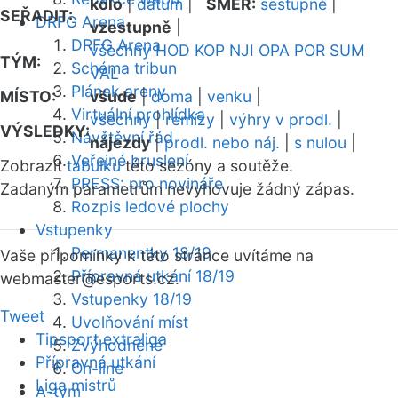
kolo
|
datum
|
SMĚR:
sestupně
|
SEŘADIT:
DRFG Arena
vzestupně
|
DRFG Arena
všechny
HOD
KOP
NJI
OPA
POR
SUM
TÝM:
Schéma tribun
VAL
Plánek areny
MÍSTO:
všude
|
doma
|
venku
|
Virtuální prohlídka
všechny
|
remízy
|
výhry v prodl.
|
VÝSLEDKY:
Návštěvní řád
nájezdy
|
prodl. nebo náj.
|
s nulou
|
Veřejné bruslení
Zobrazit
tabulku
této sezóny a soutěže.
PRESS: pro novináře
Zadaným parametrům nevyhovuje žádný zápas.
Rozpis ledové plochy
Vstupenky
Permanentky 18/19
Vaše připomínky k této stránce uvítáme na
Přípravná utkání 18/19
webmaster
@esports.cz.
Vstupenky 18/19
Tweet
Uvolňování míst
Tipsport extraliga
Zvýhodněné
Přípravná utkání
On-line
Liga mistrů
A-tým