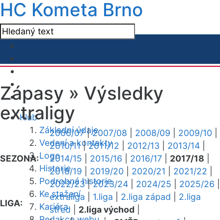
HC Kometa Brno
Zápasy »
Výsledky
extraligy
Klub
Základní údaje
2006/07
|
2007/08
|
2008/09
|
2009/10
|
Vedení a kontakty
2010/11
|
2011/12
|
2012/13
|
2013/14
|
Logo
SEZONA:
2014/15
|
2015/16
|
2016/17
|
2017/18
|
Historie
2018/19
|
2019/20
|
2020/21
|
2021/22
|
Podrobná historie
2022/23
|
2023/24
|
2024/25
|
2025/26
|
Ke stažení
extraliga
|
1.liga
|
2.liga západ
|
2.liga
LIGA:
Kariéra
střed
|
2.liga východ
|
Redakce webu