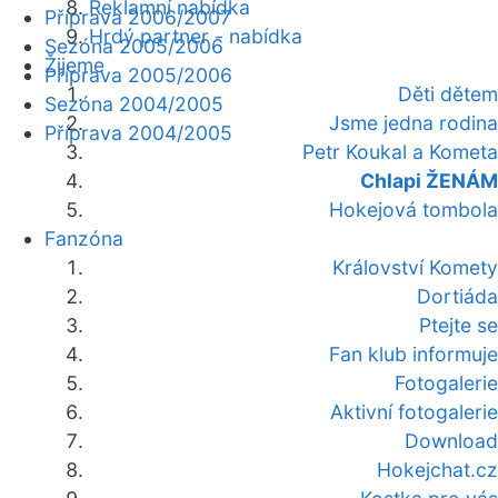
Reklamní nabídka
Příprava 2006/2007
Hrdý partner - nabídka
Sezóna 2005/2006
Žijeme
Příprava 2005/2006
Děti dětem
Sezóna 2004/2005
Jsme jedna rodina
Příprava 2004/2005
Petr Koukal a Kometa
Chlapi ŽENÁM
Hokejová tombola
Fanzóna
Království Komety
Dortiáda
Ptejte se
Fan klub informuje
Fotogalerie
Aktivní fotogalerie
Download
Hokejchat.cz