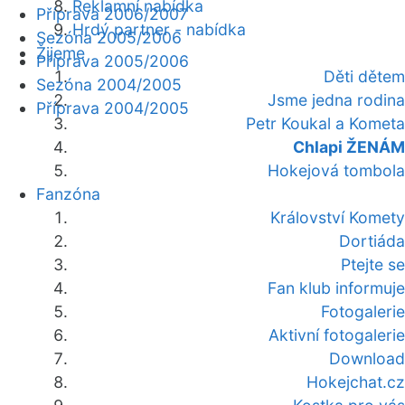
Reklamní nabídka
Příprava 2006/2007
Hrdý partner - nabídka
Sezóna 2005/2006
Žijeme
Příprava 2005/2006
Děti dětem
Sezóna 2004/2005
Jsme jedna rodina
Příprava 2004/2005
Petr Koukal a Kometa
Chlapi ŽENÁM
Hokejová tombola
Fanzóna
Království Komety
Dortiáda
Ptejte se
Fan klub informuje
Fotogalerie
Aktivní fotogalerie
Download
Hokejchat.cz