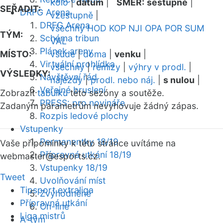
kolo
|
datum
|
SMĚR:
sestupně
|
SEŘADIT:
DRFG Arena
vzestupně
|
DRFG Arena
všechny
HOD
KOP
NJI
OPA
POR
SUM
TÝM:
Schéma tribun
VAL
Plánek areny
MÍSTO:
všude
|
doma
|
venku
|
Virtuální prohlídka
všechny
|
remízy
|
výhry v prodl.
|
VÝSLEDKY:
Návštěvní řád
nájezdy
|
prodl. nebo náj.
|
s nulou
|
Veřejné bruslení
Zobrazit
tabulku
této sezóny a soutěže.
PRESS: pro novináře
Zadaným parametrům nevyhovuje žádný zápas.
Rozpis ledové plochy
Vstupenky
Permanentky 18/19
Vaše připomínky k této stránce uvítáme na
Přípravná utkání 18/19
webmaster
@esports.cz.
Vstupenky 18/19
Tweet
Uvolňování míst
Tipsport extraliga
Zvýhodněné
Přípravná utkání
On-line
Liga mistrů
A-tým