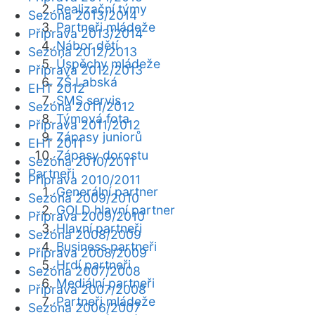
Realizační týmy
Sezóna 2013/2014
Partneři mládeže
Příprava 2013/2014
Nábor dětí
Sezóna 2012/2013
Úspěchy mládeže
Příprava 2012/2013
ZŠ Labská
EHT 2012
SMS servis
Sezóna 2011/2012
Týmová fota
Příprava 2011/2012
Zápasy juniorů
EHT 2011
Zápasy dorostu
Sezóna 2010/2011
Partneři
Příprava 2010/2011
Generální partner
Sezóna 2009/2010
GOLD hlavní partner
Příprava 2009/2010
Hlavní partneři
Sezóna 2008/2009
Business partneři
Příprava 2008/2009
Hrdí partneři
Sezóna 2007/2008
Mediální partneři
Příprava 2007/2008
Partneři mládeže
Sezóna 2006/2007