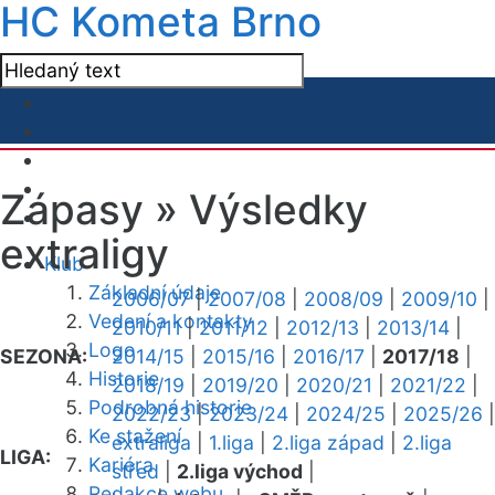
HC Kometa Brno
Zápasy »
Výsledky
extraligy
Klub
Základní údaje
2006/07
|
2007/08
|
2008/09
|
2009/10
|
Vedení a kontakty
2010/11
|
2011/12
|
2012/13
|
2013/14
|
Logo
SEZONA:
2014/15
|
2015/16
|
2016/17
|
2017/18
|
Historie
2018/19
|
2019/20
|
2020/21
|
2021/22
|
Podrobná historie
2022/23
|
2023/24
|
2024/25
|
2025/26
|
Ke stažení
extraliga
|
1.liga
|
2.liga západ
|
2.liga
LIGA:
Kariéra
střed
|
2.liga východ
|
Redakce webu