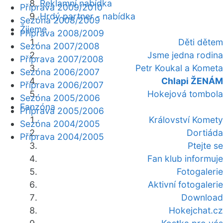
Reklamní nabídka
Příprava 2009/2010
Hrdý partner - nabídka
Sezóna 2008/2009
Žijeme
Příprava 2008/2009
Děti dětem
Sezóna 2007/2008
Jsme jedna rodina
Příprava 2007/2008
Petr Koukal a Kometa
Sezóna 2006/2007
Chlapi ŽENÁM
Příprava 2006/2007
Hokejová tombola
Sezóna 2005/2006
Fanzóna
Příprava 2005/2006
Království Komety
Sezóna 2004/2005
Dortiáda
Příprava 2004/2005
Ptejte se
Fan klub informuje
Fotogalerie
Aktivní fotogalerie
Download
Hokejchat.cz