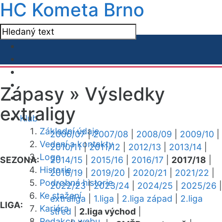
HC Kometa Brno
Zápasy »
Výsledky
extraligy
Klub
Základní údaje
2006/07
|
2007/08
|
2008/09
|
2009/10
|
Vedení a kontakty
2010/11
|
2011/12
|
2012/13
|
2013/14
|
Logo
SEZONA:
2014/15
|
2015/16
|
2016/17
|
2017/18
|
Historie
2018/19
|
2019/20
|
2020/21
|
2021/22
|
Podrobná historie
2022/23
|
2023/24
|
2024/25
|
2025/26
|
Ke stažení
extraliga
|
1.liga
|
2.liga západ
|
2.liga
LIGA:
Kariéra
střed
|
2.liga východ
|
Redakce webu