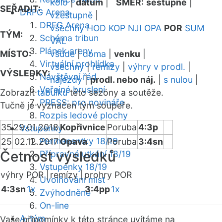
kolo
|
datum
|
SMĚR:
sestupně
|
SEŘADIT:
DRFG Arena
vzestupně
|
DRFG Arena
všechny
HOD
KOP
NJI
OPA
POR
SUM
TÝM:
Schéma tribun
VAL
Plánek areny
MÍSTO:
všude
|
doma
|
venku
|
Virtuální prohlídka
všechny
|
remízy
|
výhry v prodl.
|
VÝSLEDKY:
Návštěvní řád
nájezdy
|
prodl. nebo náj.
|
s nulou
|
Veřejné bruslení
Zobrazit
tabulku
této sezóny a soutěže.
PRESS: pro novináře
Tučně je vyznačen tým soupeře.
Rozpis ledové plochy
35
29.01.2018
Kopřivnice
Poruba
4:3p
Vstupenky
Permanentky 18/19
25
02.12.2017
Opava
Poruba
3:4sn
Četnost výsledků
Přípravná utkání 18/19
Vstupenky 18/19
výhry POR |
remízy |
prohry POR
Uvolňování míst
4:3sn
1x
3:4pp
1x
Zvýhodněné
On-line
A-tým
Vaše připomínky k této stránce uvítáme na