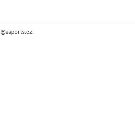
r
@esports.cz.