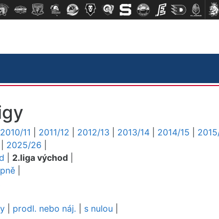
igy
2010/11
|
2011/12
|
2012/13
|
2013/14
|
2014/15
|
2015
|
2025/26
|
ed
|
2.liga východ
|
upně
|
L
dy
|
prodl. nebo náj.
|
s nulou
|