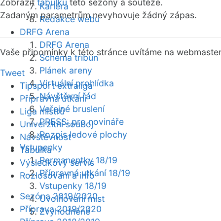
Zobrazit
tabulku
této sezóny a soutěže.
Kariéra
Zadaným parametrům nevyhovuje žádný zápas.
Redakce webu
DRFG Arena
DRFG Arena
Vaše připomínky k této stránce uvítáme na webmaste
Schéma tribun
Plánek areny
Tweet
Virtuální prohlídka
Tipsport extraliga
Návštěvní řád
Přípravná utkání
Veřejné bruslení
Liga mistrů
PRESS: pro novináře
Univerzitní souboj
Rozpis ledové plochy
Návštěvnost
Vstupenky
Tabulka
Permanentky 18/19
Výsledkový servis
Přípravná utkání 18/19
Rozlosování a info
Vstupenky 18/19
Sezóna 2019/2020
Uvolňování míst
Příprava 2019/2020
Zvýhodněné