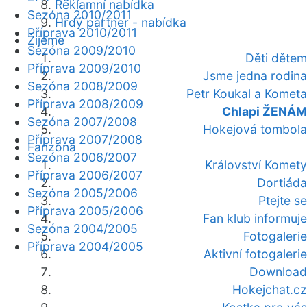
Reklamní nabídka
Sezóna 2010/2011
Hrdý partner - nabídka
Příprava 2010/2011
Žijeme
Sezóna 2009/2010
Děti dětem
Příprava 2009/2010
Jsme jedna rodina
Sezóna 2008/2009
Petr Koukal a Kometa
Příprava 2008/2009
Chlapi ŽENÁM
Sezóna 2007/2008
Hokejová tombola
Příprava 2007/2008
Fanzóna
Sezóna 2006/2007
Království Komety
Příprava 2006/2007
Dortiáda
Sezóna 2005/2006
Ptejte se
Příprava 2005/2006
Fan klub informuje
Sezóna 2004/2005
Fotogalerie
Příprava 2004/2005
Aktivní fotogalerie
Download
Hokejchat.cz