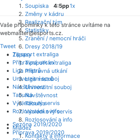
Soupiska
4:5pp
1x
Změny v kádru
Realizační tým
Vaše připomínky k této stránce uvítáme na
Statistiky
webmaster
@esports.cz.
Zranění / nemocní hráči
Tweet
Dresy 2018/19
Tipsport extraliga
Zápasy
Přípravná utkání
Tipsport extraliga
Liga mistrů
Přípravná utkání
Univerzitní souboj
Liga mistrů
Návštěvnost
Univerzitní souboj
Tabulka
Návštěvnost
Výsledkový servis
Tabulka
Rozlosování a info
Výsledkový servis
Rozlosování a info
Sezóna 2019/2020
Mládež
Příprava 2019/2020
Kontakty a informace