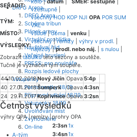
kolo
|
datum
|
SMĚR:
sestupně
|
SEŘADIT:
DRFG Arena
vzestupně
|
DRFG Arena
všechny
HOD
KOP
NJI
OPA
POR
SUM
TÝM:
Schéma tribun
VAL
Plánek areny
MÍSTO:
všude
|
doma
|
venku
|
Virtuální prohlídka
všechny
|
remízy
|
výhry v prodl.
|
VÝSLEDKY:
Návštěvní řád
nájezdy
|
prodl. nebo náj.
|
s nulou
|
Veřejné bruslení
Zobrazit
tabulku
této sezóny a soutěže.
PRESS: pro novináře
Tučně je vyznačen tým soupeře.
Rozpis ledové plochy
44
10.02.2018
Nový Jičín
Opava
5:4p
Vstupenky
Permanentky 18/19
40
27.01.2018
Šumperk
Opava
4:3sn
Přípravná utkání 18/19
24
29.11.2017
Kopřivnice
Opava
3:2sn
Vstupenky 18/19
Četnost výsledků
Uvolňování míst
výhry OPA |
remízy |
prohry OPA
Zvýhodněné
2:3sn
1x
On-line
3:4sn
1x
A-tým