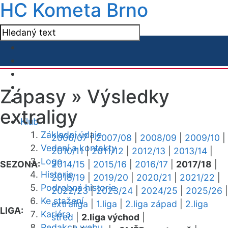
HC Kometa Brno
Zápasy »
Výsledky
extraligy
Klub
Základní údaje
2006/07
|
2007/08
|
2008/09
|
2009/10
|
Vedení a kontakty
2010/11
|
2011/12
|
2012/13
|
2013/14
|
Logo
SEZONA:
2014/15
|
2015/16
|
2016/17
|
2017/18
|
Historie
2018/19
|
2019/20
|
2020/21
|
2021/22
|
Podrobná historie
2022/23
|
2023/24
|
2024/25
|
2025/26
|
Ke stažení
extraliga
|
1.liga
|
2.liga západ
|
2.liga
LIGA:
Kariéra
střed
|
2.liga východ
|
Redakce webu