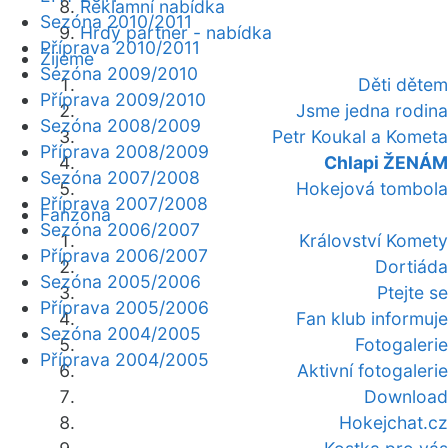
Reklamní nabídka
Sezóna 2010/2011
Hrdý partner - nabídka
Příprava 2010/2011
Žijeme
Sezóna 2009/2010
Děti dětem
Příprava 2009/2010
Jsme jedna rodina
Sezóna 2008/2009
Petr Koukal a Kometa
Příprava 2008/2009
Chlapi ŽENÁM
Sezóna 2007/2008
Hokejová tombola
Příprava 2007/2008
Fanzóna
Sezóna 2006/2007
Království Komety
Příprava 2006/2007
Dortiáda
Sezóna 2005/2006
Ptejte se
Příprava 2005/2006
Fan klub informuje
Sezóna 2004/2005
Fotogalerie
Příprava 2004/2005
Aktivní fotogalerie
Download
Hokejchat.cz