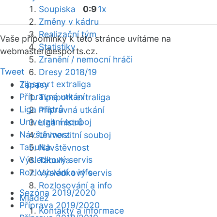
Soupiska
0:9
1x
Změny v kádru
Realizační tým
Vaše připomínky k této stránce uvítáme na
Statistiky
webmaster
@esports.cz.
Zranění / nemocní hráči
Tweet
Dresy 2018/19
Tipsport extraliga
Zápasy
Přípravná utkání
Tipsport extraliga
Liga mistrů
Přípravná utkání
Univerzitní souboj
Liga mistrů
Návštěvnost
Univerzitní souboj
Tabulka
Návštěvnost
Výsledkový servis
Tabulka
Rozlosování a info
Výsledkový servis
Rozlosování a info
Sezóna 2019/2020
Mládež
Příprava 2019/2020
Kontakty a informace