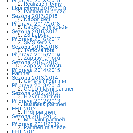
Příprava 2018/2019
Realizační týmy
Liga mistrů 2017/2018
Partneři mládeže
Sezóna 2017/2018
Nábor dětí
Příprava 2017/2018
Úspěchy mládeže
Sezóna 2016/2017
ZŠ Labská
Příprava 2016/2017
SMS servis
Sezóna 2015/2016
Týmová fota
Příprava 2015/2016
Zápasy juniorů
Sezóna 2014/2015
Zápasy dorostu
Příprava 2014/2015
Partneři
Sezóna 2013/2014
Generální partner
Příprava 2013/2014
GOLD hlavní partner
Sezóna 2012/2013
Hlavní partneři
Příprava 2012/2013
Business partneři
EHT 2012
Hrdí partneři
Sezóna 2011/2012
Mediální partneři
Příprava 2011/2012
Partneři mládeže
EHT 2011