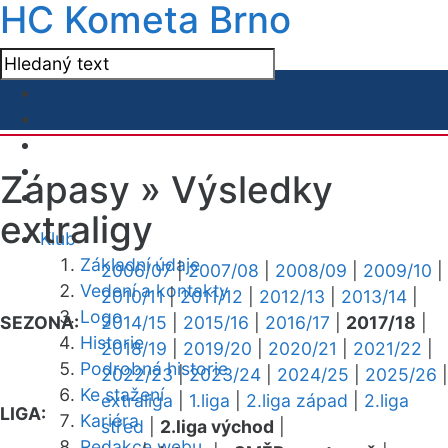
HC Kometa Brno
Zápasy »
Výsledky
extraligy
Klub
Základní údaje
2006/07
|
2007/08
|
2008/09
|
2009/10
|
Vedení a kontakty
2010/11
|
2011/12
|
2012/13
|
2013/14
|
Logo
SEZONA:
2014/15
|
2015/16
|
2016/17
|
2017/18
|
Historie
2018/19
|
2019/20
|
2020/21
|
2021/22
|
Podrobná historie
2022/23
|
2023/24
|
2024/25
|
2025/26
|
Ke stažení
extraliga
|
1.liga
|
2.liga západ
|
2.liga
LIGA:
Kariéra
střed
|
2.liga východ
|
Redakce webu