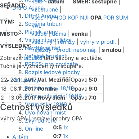
kolo
|
datum
|
SMĚR:
sestupně
|
SEŘADIT:
DRFG Arena
vzestupně
|
DRFG Arena
všechny
HOD
KOP
NJI
OPA
POR
SUM
TÝM:
Schéma tribun
VAL
Plánek areny
MÍSTO:
všude
|
doma
|
venku
|
Virtuální prohlídka
všechny
|
remízy
|
výhry v prodl.
|
VÝSLEDKY:
Návštěvní řád
nájezdy
|
prodl. nebo náj.
|
s nulou
|
Veřejné bruslení
Zobrazit
tabulku
této sezóny a soutěže.
PRESS: pro novináře
Tučně je vyznačen tým soupeře.
Rozpis ledové plochy
22
22.11.2017
Val. Meziříčí
Opava
5:0
Vstupenky
Permanentky 18/19
18
08.11.2017
Poruba
Opava
9:0
Přípravná utkání 18/19
2
13.09.2017
Nový Jičín
Opava
7:0
Vstupenky 18/19
Četnost výsledků
Uvolňování míst
výhry OPA |
remízy |
prohry OPA
Zvýhodněné
0:5
1x
On-line
0:7
1x
A-tým