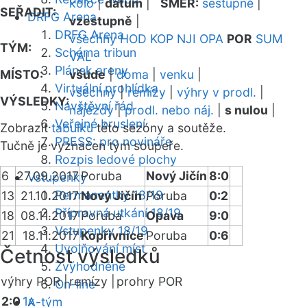
kolo
|
datum
|
SMĚR:
sestupně
|
SEŘADIT:
DRFG Arena
vzestupně
|
DRFG Arena
všechny
HOD
KOP
NJI
OPA
POR
SUM
TÝM:
Schéma tribun
VAL
Plánek areny
MÍSTO:
všude
|
doma
|
venku
|
Virtuální prohlídka
všechny
|
remízy
|
výhry v prodl.
|
VÝSLEDKY:
Návštěvní řád
nájezdy
|
prodl. nebo náj.
|
s nulou
|
Veřejné bruslení
Zobrazit
tabulku
této sezóny a soutěže.
PRESS: pro novináře
Tučně je vyznačen tým soupeře.
Rozpis ledové plochy
6
27.09.2017
Poruba
Nový Jičín
8:0
Vstupenky
Permanentky 18/19
13
21.10.2017
Nový Jičín
Poruba
0:2
Přípravná utkání 18/19
18
08.11.2017
Poruba
Opava
9:0
Vstupenky 18/19
21
18.11.2017
Kopřivnice
Poruba
0:6
Uvolňování míst
Četnost výsledků
Zvýhodněné
výhry POR |
remízy |
prohry POR
On-line
2:0
1x
A-tým