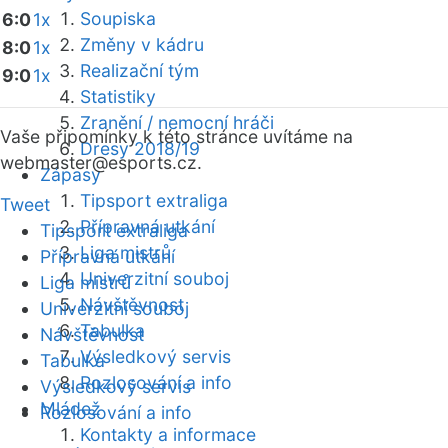
Soupiska
6:0
1x
Změny v kádru
8:0
1x
Realizační tým
9:0
1x
Statistiky
Zranění / nemocní hráči
Vaše připomínky k této stránce uvítáme na
Dresy 2018/19
webmaster
@esports.cz.
Zápasy
Tipsport extraliga
Tweet
Přípravná utkání
Tipsport extraliga
Liga mistrů
Přípravná utkání
Univerzitní souboj
Liga mistrů
Návštěvnost
Univerzitní souboj
Tabulka
Návštěvnost
Výsledkový servis
Tabulka
Rozlosování a info
Výsledkový servis
Mládež
Rozlosování a info
Kontakty a informace