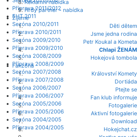
Sezóna 2011/2012
Reklamní nabídka
Příprava 2011/2012
Hrdý partner - nabídka
EHT 2011
Žijeme
Sezóna 2010/2011
Děti dětem
Příprava 2010/2011
Jsme jedna rodina
Sezóna 2009/2010
Petr Koukal a Kometa
Příprava 2009/2010
Chlapi ŽENÁM
Sezóna 2008/2009
Hokejová tombola
Příprava 2008/2009
Fanzóna
Sezóna 2007/2008
Království Komety
Příprava 2007/2008
Dortiáda
Sezóna 2006/2007
Ptejte se
Příprava 2006/2007
Fan klub informuje
Sezóna 2005/2006
Fotogalerie
Příprava 2005/2006
Aktivní fotogalerie
Sezóna 2004/2005
Download
Příprava 2004/2005
Hokejchat.cz