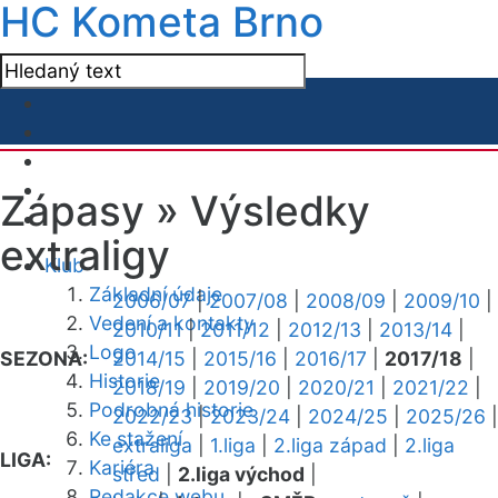
HC Kometa Brno
Zápasy »
Výsledky
extraligy
Klub
Základní údaje
2006/07
|
2007/08
|
2008/09
|
2009/10
|
Vedení a kontakty
2010/11
|
2011/12
|
2012/13
|
2013/14
|
Logo
SEZONA:
2014/15
|
2015/16
|
2016/17
|
2017/18
|
Historie
2018/19
|
2019/20
|
2020/21
|
2021/22
|
Podrobná historie
2022/23
|
2023/24
|
2024/25
|
2025/26
|
Ke stažení
extraliga
|
1.liga
|
2.liga západ
|
2.liga
LIGA:
Kariéra
střed
|
2.liga východ
|
Redakce webu