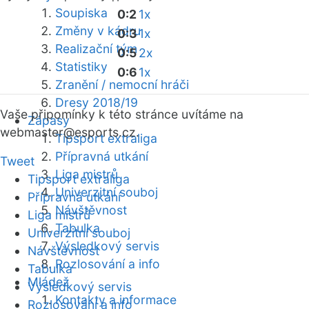
Soupiska
0:2
1x
Změny v kádru
0:3
1x
Realizační tým
0:5
2x
Statistiky
0:6
1x
Zranění / nemocní hráči
Dresy 2018/19
Vaše připomínky k této stránce uvítáme na
Zápasy
webmaster
@esports.cz.
Tipsport extraliga
Přípravná utkání
Tweet
Liga mistrů
Tipsport extraliga
Univerzitní souboj
Přípravná utkání
Návštěvnost
Liga mistrů
Tabulka
Univerzitní souboj
Výsledkový servis
Návštěvnost
Rozlosování a info
Tabulka
Mládež
Výsledkový servis
Kontakty a informace
Rozlosování a info