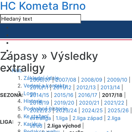
HC Kometa Brno
Zápasy »
Výsledky
extraligy
Klub
Základní údaje
2006/07
|
2007/08
|
2008/09
|
2009/10
|
Vedení a kontakty
2010/11
|
2011/12
|
2012/13
|
2013/14
|
Logo
SEZONA:
2014/15
|
2015/16
|
2016/17
|
2017/18
|
Historie
2018/19
|
2019/20
|
2020/21
|
2021/22
|
Podrobná historie
2022/23
|
2023/24
|
2024/25
|
2025/26
|
Ke stažení
extraliga
|
1.liga
|
2.liga západ
|
2.liga
LIGA:
Kariéra
střed
|
2.liga východ
|
Redakce webu