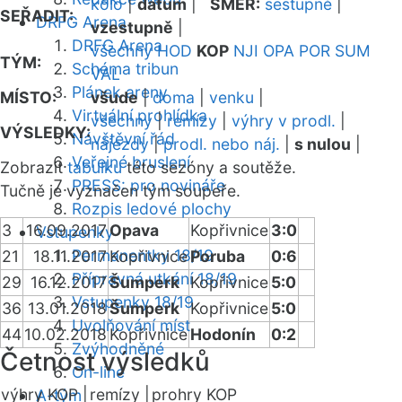
kolo
|
datum
|
SMĚR:
sestupně
|
SEŘADIT:
DRFG Arena
vzestupně
|
DRFG Arena
všechny
HOD
KOP
NJI
OPA
POR
SUM
TÝM:
Schéma tribun
VAL
Plánek areny
MÍSTO:
všude
|
doma
|
venku
|
Virtuální prohlídka
všechny
|
remízy
|
výhry v prodl.
|
VÝSLEDKY:
Návštěvní řád
nájezdy
|
prodl. nebo náj.
|
s nulou
|
Veřejné bruslení
Zobrazit
tabulku
této sezóny a soutěže.
PRESS: pro novináře
Tučně je vyznačen tým soupeře.
Rozpis ledové plochy
3
16.09.2017
Opava
Kopřivnice
3:0
Vstupenky
Permanentky 18/19
21
18.11.2017
Kopřivnice
Poruba
0:6
Přípravná utkání 18/19
29
16.12.2017
Šumperk
Kopřivnice
5:0
Vstupenky 18/19
36
13.01.2018
Šumperk
Kopřivnice
5:0
Uvolňování míst
44
10.02.2018
Kopřivnice
Hodonín
0:2
Zvýhodněné
Četnost výsledků
On-line
výhry KOP |
remízy |
prohry KOP
A-tým