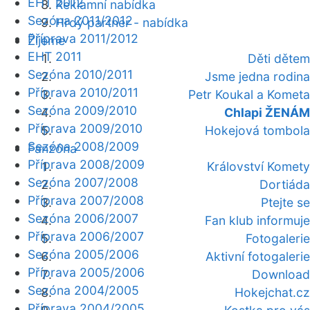
EHT 2012
Reklamní nabídka
Sezóna 2011/2012
Hrdý partner - nabídka
Příprava 2011/2012
Žijeme
EHT 2011
Děti dětem
Sezóna 2010/2011
Jsme jedna rodina
Příprava 2010/2011
Petr Koukal a Kometa
Sezóna 2009/2010
Chlapi ŽENÁM
Příprava 2009/2010
Hokejová tombola
Sezóna 2008/2009
Fanzóna
Příprava 2008/2009
Království Komety
Sezóna 2007/2008
Dortiáda
Příprava 2007/2008
Ptejte se
Sezóna 2006/2007
Fan klub informuje
Příprava 2006/2007
Fotogalerie
Sezóna 2005/2006
Aktivní fotogalerie
Příprava 2005/2006
Download
Sezóna 2004/2005
Hokejchat.cz
Příprava 2004/2005