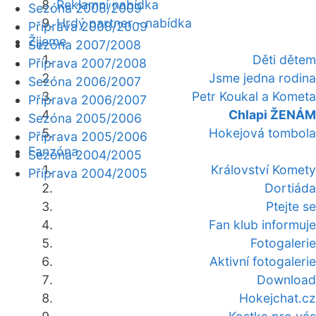
Reklamní nabídka
Sezóna 2008/2009
Hrdý partner - nabídka
Příprava 2008/2009
Žijeme
Sezóna 2007/2008
Děti dětem
Příprava 2007/2008
Jsme jedna rodina
Sezóna 2006/2007
Petr Koukal a Kometa
Příprava 2006/2007
Chlapi ŽENÁM
Sezóna 2005/2006
Hokejová tombola
Příprava 2005/2006
Fanzóna
Sezóna 2004/2005
Království Komety
Příprava 2004/2005
Dortiáda
Ptejte se
Fan klub informuje
Fotogalerie
Aktivní fotogalerie
Download
Hokejchat.cz