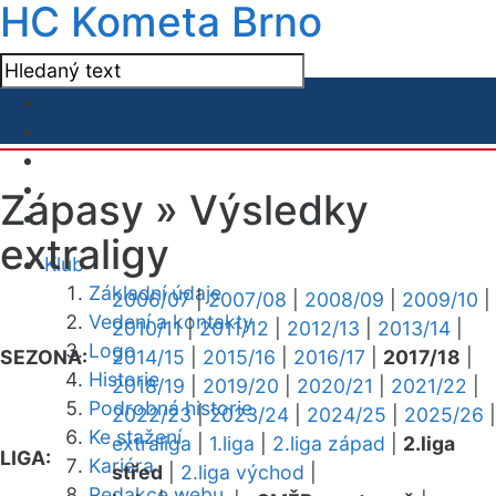
HC Kometa Brno
Zápasy »
Výsledky
extraligy
Klub
Základní údaje
2006/07
|
2007/08
|
2008/09
|
2009/10
|
Vedení a kontakty
2010/11
|
2011/12
|
2012/13
|
2013/14
|
Logo
SEZONA:
2014/15
|
2015/16
|
2016/17
|
2017/18
|
Historie
2018/19
|
2019/20
|
2020/21
|
2021/22
|
Podrobná historie
2022/23
|
2023/24
|
2024/25
|
2025/26
|
Ke stažení
extraliga
|
1.liga
|
2.liga západ
|
2.liga
LIGA:
Kariéra
střed
|
2.liga východ
|
Redakce webu