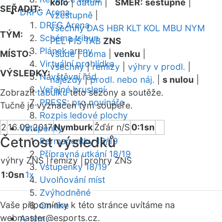
kolo
|
datum
|
SMĚR:
sestupně
|
SEŘADIT:
DRFG Arena
vzestupně
|
DRFG Arena
všechny
DAS
HBR
KLT
KOL
MBU
NYM
TÝM:
Schéma tribun
PEL
PIS
TAB
ZNS
Plánek areny
MÍSTO:
všude
|
doma
|
venku
|
Virtuální prohlídka
všechny
|
remízy
|
výhry v prodl.
|
VÝSLEDKY:
Návštěvní řád
nájezdy
|
prodl. nebo náj.
|
s nulou
|
Veřejné bruslení
Zobrazit
tabulku
této sezóny a soutěže.
PRESS: pro novináře
Tučně je vyznačen tým soupeře.
Rozpis ledové plochy
2
16.09.2017
Nymburk
Žďár n/S
0:1sn
Vstupenky
Četnost výsledků
Permanentky 18/19
Přípravná utkání 18/19
výhry ZNS |
remízy |
prohry ZNS
Vstupenky 18/19
1:0sn
1x
Uvolňování míst
Zvýhodněné
Vaše připomínky k této stránce uvítáme na
On-line
webmaster
@esports.cz.
A-tým