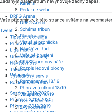
Zadaným parametrům nevyhovuje žádný zápas.
Kariéra
Redakce webu
DRFG Arena
Vaše připomínky k této stránce uvítáme na webmaste
DRFG Arena
Schéma tribun
Tweet
Plánek areny
Tipsport extraliga
Virtuální prohlídka
Přípravná utkání
Návštěvní řád
Liga mistrů
Veřejné bruslení
Univerzitní souboj
PRESS: pro novináře
Návštěvnost
Rozpis ledové plochy
Tabulka
Vstupenky
Výsledkový servis
Permanentky 18/19
Rozlosování a info
Přípravná utkání 18/19
Sezóna 2019/2020
Vstupenky 18/19
Příprava 2019/2020
Uvolňování míst
Příprava 2018/2019
Zvýhodněné