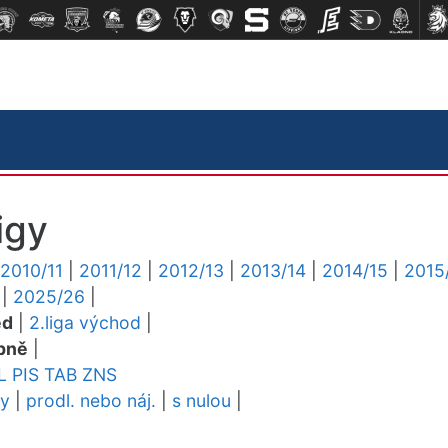
igy
2010/11
|
2011/12
|
2012/13
|
2013/14
|
2014/15
|
2015
|
2025/26
|
ed
|
2.liga východ
|
pně
|
L
PIS
TAB
ZNS
dy
|
prodl. nebo náj.
|
s nulou
|