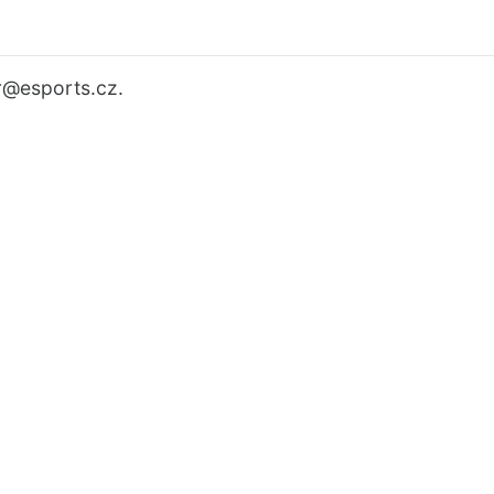
r
@esports.cz.