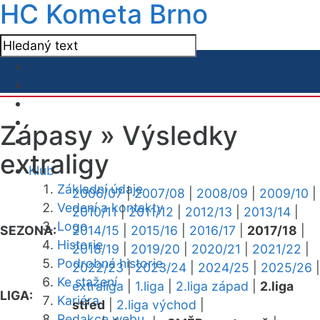
HC Kometa Brno
Zápasy »
Výsledky
extraligy
Klub
Základní údaje
2006/07
|
2007/08
|
2008/09
|
2009/10
|
Vedení a kontakty
2010/11
|
2011/12
|
2012/13
|
2013/14
|
Logo
SEZONA:
2014/15
|
2015/16
|
2016/17
|
2017/18
|
Historie
2018/19
|
2019/20
|
2020/21
|
2021/22
|
Podrobná historie
2022/23
|
2023/24
|
2024/25
|
2025/26
|
Ke stažení
extraliga
|
1.liga
|
2.liga západ
|
2.liga
LIGA:
Kariéra
střed
|
2.liga východ
|
Redakce webu