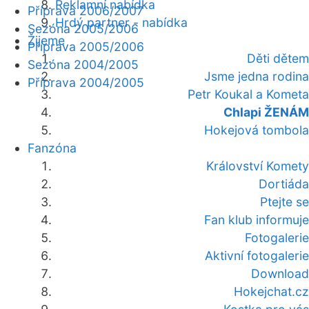
Reklamní nabídka
Příprava 2006/2007
Hrdý partner - nabídka
Sezóna 2005/2006
Žijeme
Příprava 2005/2006
Děti dětem
Sezóna 2004/2005
Jsme jedna rodina
Příprava 2004/2005
Petr Koukal a Kometa
Chlapi ŽENÁM
Hokejová tombola
Fanzóna
Království Komety
Dortiáda
Ptejte se
Fan klub informuje
Fotogalerie
Aktivní fotogalerie
Download
Hokejchat.cz