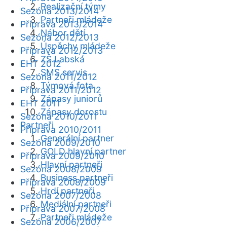
Realizační týmy
Sezóna 2013/2014
Partneři mládeže
Příprava 2013/2014
Nábor dětí
Sezóna 2012/2013
Úspěchy mládeže
Příprava 2012/2013
ZŠ Labská
EHT 2012
SMS servis
Sezóna 2011/2012
Týmová fota
Příprava 2011/2012
Zápasy juniorů
EHT 2011
Zápasy dorostu
Sezóna 2010/2011
Partneři
Příprava 2010/2011
Generální partner
Sezóna 2009/2010
GOLD hlavní partner
Příprava 2009/2010
Hlavní partneři
Sezóna 2008/2009
Business partneři
Příprava 2008/2009
Hrdí partneři
Sezóna 2007/2008
Mediální partneři
Příprava 2007/2008
Partneři mládeže
Sezóna 2006/2007