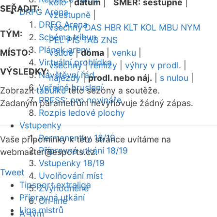
kolo
|
datum
|
SMĚR:
sestupně
|
SEŘADIT:
DRFG Arena
vzestupně
|
DRFG Arena
všechny
DAS
HBR
KLT
KOL
MBU
NYM
TÝM:
Schéma tribun
PEL
PIS
TAB
ZNS
Plánek areny
MÍSTO:
všude
|
doma
|
venku
|
Virtuální prohlídka
všechny
|
remízy
|
výhry v prodl.
|
VÝSLEDKY:
Návštěvní řád
nájezdy
|
prodl. nebo náj.
|
s nulou
|
Veřejné bruslení
Zobrazit
tabulku
této sezóny a soutěže.
PRESS: pro novináře
Zadaným parametrům nevyhovuje žádný zápas.
Rozpis ledové plochy
Vstupenky
Permanentky 18/19
Vaše připomínky k této stránce uvítáme na
Přípravná utkání 18/19
webmaster
@esports.cz.
Vstupenky 18/19
Tweet
Uvolňování míst
Tipsport extraliga
Zvýhodněné
Přípravná utkání
On-line
Liga mistrů
A-tým