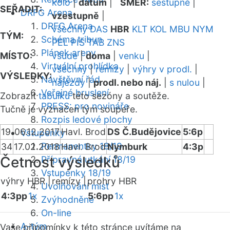
kolo
|
datum
|
SMĚR:
sestupně
|
SEŘADIT:
DRFG Arena
vzestupně
|
DRFG Arena
všechny
DAS
HBR
KLT
KOL
MBU
NYM
TÝM:
Schéma tribun
PEL
PIS
TAB
ZNS
Plánek areny
MÍSTO:
všude
|
doma
|
venku
|
Virtuální prohlídka
všechny
|
remízy
|
výhry v prodl.
|
VÝSLEDKY:
Návštěvní řád
nájezdy
|
prodl. nebo náj.
|
s nulou
|
Veřejné bruslení
Zobrazit
tabulku
této sezóny a soutěže.
PRESS: pro novináře
Tučně je vyznačen tým soupeře.
Rozpis ledové plochy
19
06.12.2017
Havl. Brod
DS Č.Budějovice
5:6p
Vstupenky
Permanentky 18/19
34
17.02.2018
Havl. Brod
Nymburk
4:3p
Četnost výsledků
Přípravná utkání 18/19
Vstupenky 18/19
výhry HBR |
remízy |
prohry HBR
Uvolňování míst
4:3pp
1x
5:6pp
1x
Zvýhodněné
On-line
A-tým
Vaše připomínky k této stránce uvítáme na