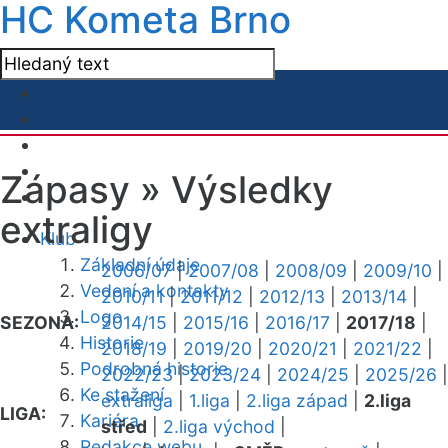
HC Kometa Brno
Zápasy »
Výsledky
extraligy
Klub
Základní údaje
2006/07
|
2007/08
|
2008/09
|
2009/10
|
Vedení a kontakty
2010/11
|
2011/12
|
2012/13
|
2013/14
|
Logo
SEZONA:
2014/15
|
2015/16
|
2016/17
|
2017/18
|
Historie
2018/19
|
2019/20
|
2020/21
|
2021/22
|
Podrobná historie
2022/23
|
2023/24
|
2024/25
|
2025/26
|
Ke stažení
extraliga
|
1.liga
|
2.liga západ
|
2.liga
LIGA:
Kariéra
střed
|
2.liga východ
|
Redakce webu