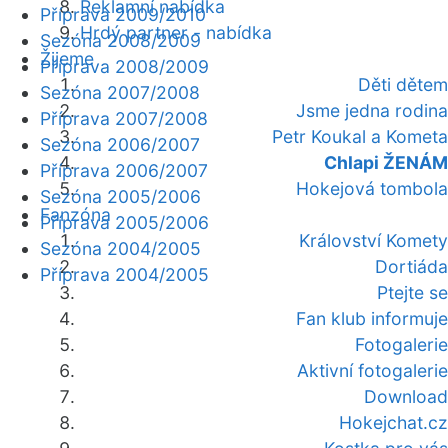
Reklamní nabídka
Příprava 2009/2010
Hrdý partner - nabídka
Sezóna 2008/2009
Žijeme
Příprava 2008/2009
Děti dětem
Sezóna 2007/2008
Jsme jedna rodina
Příprava 2007/2008
Petr Koukal a Kometa
Sezóna 2006/2007
Chlapi ŽENÁM
Příprava 2006/2007
Hokejová tombola
Sezóna 2005/2006
Fanzóna
Příprava 2005/2006
Království Komety
Sezóna 2004/2005
Dortiáda
Příprava 2004/2005
Ptejte se
Fan klub informuje
Fotogalerie
Aktivní fotogalerie
Download
Hokejchat.cz