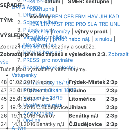
kolo
|
datum
|
SMĚR:
sestupně
|
SEŘADIT:
DRFG Arena
vzestupně
|
DRFG Arena
všechny
BEN
CEB
FRM
HAV
JIH
KAD
TÝM:
Schéma tribun
KLA
LTM
MST
PRE
PRO
SLA
TRE
UNL
Plánek areny
všechny
|
remízy
|
výhry v prodl.
|
VÝSLEDKY:
Virtuální prohlídka
nájezdy
|
prodl. nebo náj.
|
s nulou
|
Návštěvní řád
Zobrazit
tabulku
této sezóny a soutěže.
Veřejné bruslení
Zobrazuji přehled zápasů s výsledkem 2:3.
Zobrazit
PRESS: pro novináře
vše
Rozpis ledové plochy
Tučně jsou vyznačeny vítězné týmy.
Vstupenky
48
01.02.2017
Kladno
Frýdek-Místek
2:3p
Permanentky 18/19
Přípravná utkání 18/19
47
30.01.2017
Kadaň
Kladno
2:3p
Vstupenky 18/19
45
25.01.2017
Přerov
Litoměřice
2:3p
Uvolňování míst
2
19.12.2016
Č.Budějovice
Jihlava
2:3p
Zvýhodněné
26
19.11.2016
Havířov
Benátky n/J
2:3p
On-line
24
14.11.2016
Benátky n/J
Č.Budějovice
2:3p
A-tým