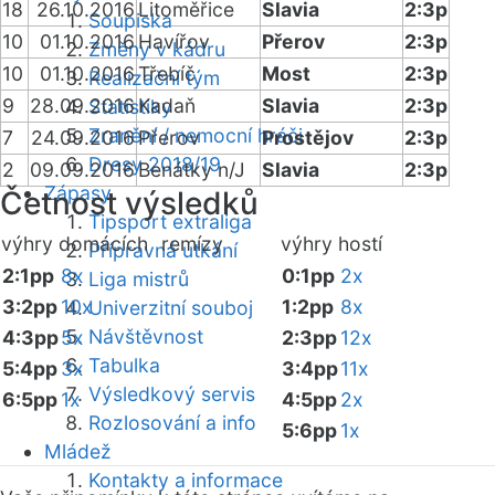
18
26.10.2016
Litoměřice
Slavia
2:3p
Soupiska
10
01.10.2016
Havířov
Přerov
2:3p
Změny v kádru
10
01.10.2016
Třebíč
Most
2:3p
Realizační tým
9
28.09.2016
Kadaň
Slavia
2:3p
Statistiky
Zranění / nemocní hráči
7
24.09.2016
Přerov
Prostějov
2:3p
Dresy 2018/19
2
09.09.2016
Benátky n/J
Slavia
2:3p
Zápasy
Četnost výsledků
Tipsport extraliga
výhry domácích
remízy
výhry hostí
Přípravná utkání
2:1pp
8x
0:1pp
2x
Liga mistrů
3:2pp
10x
1:2pp
8x
Univerzitní souboj
Návštěvnost
4:3pp
5x
2:3pp
12x
Tabulka
5:4pp
3x
3:4pp
11x
Výsledkový servis
6:5pp
1x
4:5pp
2x
Rozlosování a info
5:6pp
1x
Mládež
Kontakty a informace