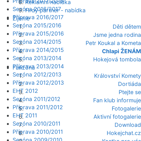
Příprava 2017/2018
Reklamní nabídka
Sezóna 2016/2017
Hrdý partner - nabídka
Příprava 2016/2017
Žijeme
Sezóna 2015/2016
Děti dětem
Příprava 2015/2016
Jsme jedna rodina
Sezóna 2014/2015
Petr Koukal a Kometa
Příprava 2014/2015
Chlapi ŽENÁM
Sezóna 2013/2014
Hokejová tombola
Příprava 2013/2014
Fanzóna
Sezóna 2012/2013
Království Komety
Příprava 2012/2013
Dortiáda
EHT 2012
Ptejte se
Sezóna 2011/2012
Fan klub informuje
Příprava 2011/2012
Fotogalerie
EHT 2011
Aktivní fotogalerie
Sezóna 2010/2011
Download
Příprava 2010/2011
Hokejchat.cz
Sezóna 2009/2010