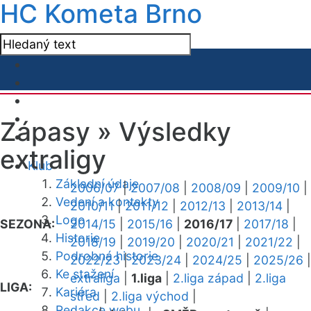
HC Kometa Brno
Zápasy »
Výsledky
extraligy
Klub
Základní údaje
2006/07
|
2007/08
|
2008/09
|
2009/10
|
Vedení a kontakty
2010/11
|
2011/12
|
2012/13
|
2013/14
|
Logo
SEZONA:
2014/15
|
2015/16
|
2016/17
|
2017/18
|
Historie
2018/19
|
2019/20
|
2020/21
|
2021/22
|
Podrobná historie
2022/23
|
2023/24
|
2024/25
|
2025/26
|
Ke stažení
extraliga
|
1.liga
|
2.liga západ
|
2.liga
LIGA:
Kariéra
střed
|
2.liga východ
|
Redakce webu