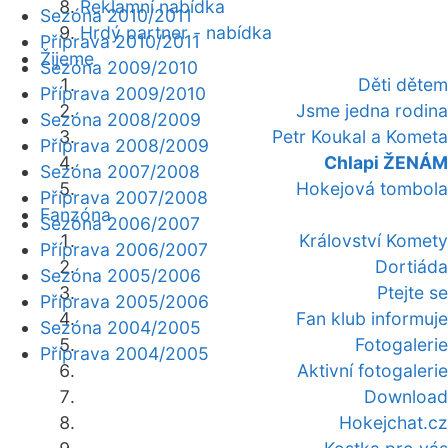
Reklamní nabídka
Sezóna 2010/2011
Hrdý partner - nabídka
Příprava 2010/2011
Žijeme
Sezóna 2009/2010
Děti dětem
Příprava 2009/2010
Jsme jedna rodina
Sezóna 2008/2009
Petr Koukal a Kometa
Příprava 2008/2009
Chlapi ŽENÁM
Sezóna 2007/2008
Hokejová tombola
Příprava 2007/2008
Fanzóna
Sezóna 2006/2007
Království Komety
Příprava 2006/2007
Dortiáda
Sezóna 2005/2006
Ptejte se
Příprava 2005/2006
Fan klub informuje
Sezóna 2004/2005
Fotogalerie
Příprava 2004/2005
Aktivní fotogalerie
Download
Hokejchat.cz