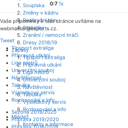
0:7
1x
Soupiska
Změny v kádru
Realizační tým
Vaše připomínky k této stránce uvítáme na
Statistiky
webmaster
@esports.cz.
Zranění / nemocní hráči
Tweet
Dresy 2018/19
Tipsport extraliga
Zápasy
Přípravná utkání
Tipsport extraliga
Liga mistrů
Přípravná utkání
Univerzitní souboj
Liga mistrů
Návštěvnost
Univerzitní souboj
Tabulka
Návštěvnost
Výsledkový servis
Tabulka
Rozlosování a info
Výsledkový servis
Rozlosování a info
Sezóna 2019/2020
Mládež
Příprava 2019/2020
Kontakty a informace
Příprava 2018/2019