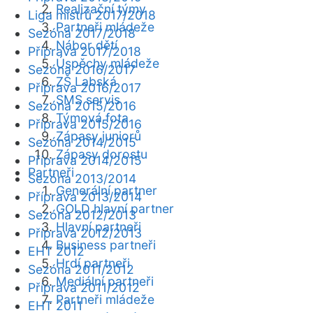
Realizační týmy
Liga mistrů 2017/2018
Partneři mládeže
Sezóna 2017/2018
Nábor dětí
Příprava 2017/2018
Úspěchy mládeže
Sezóna 2016/2017
ZŠ Labská
Příprava 2016/2017
SMS servis
Sezóna 2015/2016
Týmová fota
Příprava 2015/2016
Zápasy juniorů
Sezóna 2014/2015
Zápasy dorostu
Příprava 2014/2015
Partneři
Sezóna 2013/2014
Generální partner
Příprava 2013/2014
GOLD hlavní partner
Sezóna 2012/2013
Hlavní partneři
Příprava 2012/2013
Business partneři
EHT 2012
Hrdí partneři
Sezóna 2011/2012
Mediální partneři
Příprava 2011/2012
Partneři mládeže
EHT 2011