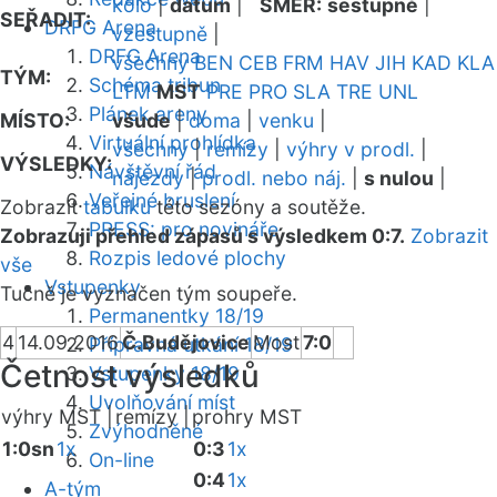
kolo
|
datum
|
SMĚR:
sestupně
|
SEŘADIT:
DRFG Arena
vzestupně
|
DRFG Arena
všechny
BEN
CEB
FRM
HAV
JIH
KAD
KLA
TÝM:
Schéma tribun
LTM
MST
PRE
PRO
SLA
TRE
UNL
Plánek areny
MÍSTO:
všude
|
doma
|
venku
|
Virtuální prohlídka
všechny
|
remízy
|
výhry v prodl.
|
VÝSLEDKY:
Návštěvní řád
nájezdy
|
prodl. nebo náj.
|
s nulou
|
Veřejné bruslení
Zobrazit
tabulku
této sezóny a soutěže.
PRESS: pro novináře
Zobrazuji přehled zápasů s výsledkem 0:7.
Zobrazit
Rozpis ledové plochy
vše
Vstupenky
Tučně je vyznačen tým soupeře.
Permanentky 18/19
4
14.09.2016
Č.Budějovice
Most
7:0
Přípravná utkání 18/19
Četnost výsledků
Vstupenky 18/19
Uvolňování míst
výhry MST |
remízy |
prohry MST
Zvýhodněné
1:0sn
1x
0:3
1x
On-line
0:4
1x
A-tým