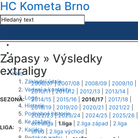
HC Kometa Brno
Zápasy »
Výsledky
extraligy
Klub
Základní údaje
2006/07
|
2007/08
|
2008/09
|
2009/10
|
Vedení a kontakty
2010/11
|
2011/12
|
2012/13
|
2013/14
|
Logo
SEZONA:
2014/15
|
2015/16
|
2016/17
|
2017/18
|
Historie
2018/19
|
2019/20
|
2020/21
|
2021/22
|
Podrobná historie
2022/23
|
2023/24
|
2024/25
|
2025/26
|
Ke stažení
extraliga
|
1.liga
|
2.liga západ
|
2.liga
LIGA:
Kariéra
střed
|
2.liga východ
|
Redakce webu