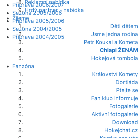
Reklamní nabídka
Příprava 2006/2007
Hrdý partner - nabídka
Sezóna 2005/2006
Žijeme
Příprava 2005/2006
Děti dětem
Sezóna 2004/2005
Jsme jedna rodina
Příprava 2004/2005
Petr Koukal a Kometa
Chlapi ŽENÁM
Hokejová tombola
Fanzóna
Království Komety
Dortiáda
Ptejte se
Fan klub informuje
Fotogalerie
Aktivní fotogalerie
Download
Hokejchat.cz