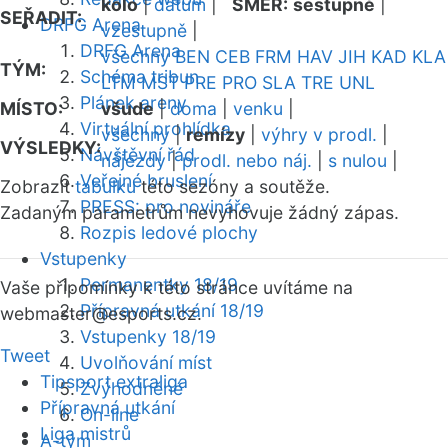
kolo
|
datum
|
SMĚR:
sestupně
|
SEŘADIT:
DRFG Arena
vzestupně
|
DRFG Arena
všechny
BEN
CEB
FRM
HAV
JIH
KAD
KLA
TÝM:
Schéma tribun
LTM
MST
PRE
PRO
SLA
TRE
UNL
Plánek areny
MÍSTO:
všude
|
doma
|
venku
|
Virtuální prohlídka
všechny
|
remízy
|
výhry v prodl.
|
VÝSLEDKY:
Návštěvní řád
nájezdy
|
prodl. nebo náj.
|
s nulou
|
Veřejné bruslení
Zobrazit
tabulku
této sezóny a soutěže.
PRESS: pro novináře
Zadaným parametrům nevyhovuje žádný zápas.
Rozpis ledové plochy
Vstupenky
Permanentky 18/19
Vaše připomínky k této stránce uvítáme na
Přípravná utkání 18/19
webmaster
@esports.cz.
Vstupenky 18/19
Tweet
Uvolňování míst
Tipsport extraliga
Zvýhodněné
Přípravná utkání
On-line
Liga mistrů
A-tým