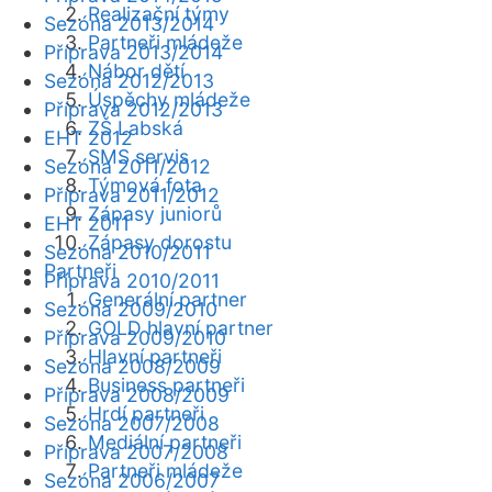
Realizační týmy
Sezóna 2013/2014
Partneři mládeže
Příprava 2013/2014
Nábor dětí
Sezóna 2012/2013
Úspěchy mládeže
Příprava 2012/2013
ZŠ Labská
EHT 2012
SMS servis
Sezóna 2011/2012
Týmová fota
Příprava 2011/2012
Zápasy juniorů
EHT 2011
Zápasy dorostu
Sezóna 2010/2011
Partneři
Příprava 2010/2011
Generální partner
Sezóna 2009/2010
GOLD hlavní partner
Příprava 2009/2010
Hlavní partneři
Sezóna 2008/2009
Business partneři
Příprava 2008/2009
Hrdí partneři
Sezóna 2007/2008
Mediální partneři
Příprava 2007/2008
Partneři mládeže
Sezóna 2006/2007