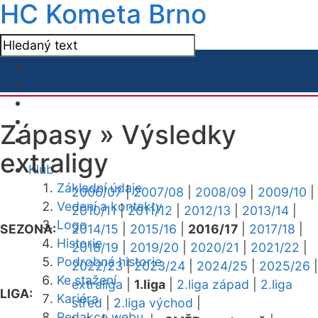
HC Kometa Brno
Zápasy »
Výsledky
extraligy
Klub
Základní údaje
2006/07
|
2007/08
|
2008/09
|
2009/10
|
Vedení a kontakty
2010/11
|
2011/12
|
2012/13
|
2013/14
|
Logo
SEZONA:
2014/15
|
2015/16
|
2016/17
|
2017/18
|
Historie
2018/19
|
2019/20
|
2020/21
|
2021/22
|
Podrobná historie
2022/23
|
2023/24
|
2024/25
|
2025/26
|
Ke stažení
extraliga
|
1.liga
|
2.liga západ
|
2.liga
LIGA:
Kariéra
střed
|
2.liga východ
|
Redakce webu