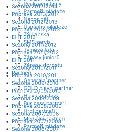
Realizační týmy
Sezóna 2013/2014
Partneři mládeže
Příprava 2013/2014
Nábor dětí
Sezóna 2012/2013
Úspěchy mládeže
Příprava 2012/2013
ZŠ Labská
EHT 2012
SMS servis
Sezóna 2011/2012
Týmová fota
Příprava 2011/2012
Zápasy juniorů
EHT 2011
Zápasy dorostu
Sezóna 2010/2011
Partneři
Příprava 2010/2011
Generální partner
Sezóna 2009/2010
GOLD hlavní partner
Příprava 2009/2010
Hlavní partneři
Sezóna 2008/2009
Business partneři
Příprava 2008/2009
Hrdí partneři
Sezóna 2007/2008
Mediální partneři
Příprava 2007/2008
Partneři mládeže
Sezóna 2006/2007