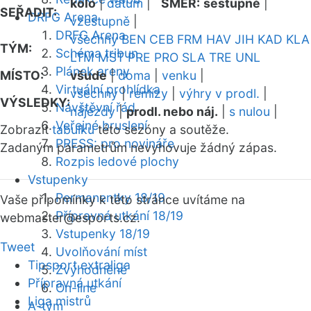
kolo
|
datum
|
SMĚR:
sestupně
|
SEŘADIT:
DRFG Arena
vzestupně
|
DRFG Arena
všechny
BEN
CEB
FRM
HAV
JIH
KAD
KLA
TÝM:
Schéma tribun
LTM
MST
PRE
PRO
SLA
TRE
UNL
Plánek areny
MÍSTO:
všude
|
doma
|
venku
|
Virtuální prohlídka
všechny
|
remízy
|
výhry v prodl.
|
VÝSLEDKY:
Návštěvní řád
nájezdy
|
prodl. nebo náj.
|
s nulou
|
Veřejné bruslení
Zobrazit
tabulku
této sezóny a soutěže.
PRESS: pro novináře
Zadaným parametrům nevyhovuje žádný zápas.
Rozpis ledové plochy
Vstupenky
Permanentky 18/19
Vaše připomínky k této stránce uvítáme na
Přípravná utkání 18/19
webmaster
@esports.cz.
Vstupenky 18/19
Tweet
Uvolňování míst
Tipsport extraliga
Zvýhodněné
Přípravná utkání
On-line
Liga mistrů
A-tým