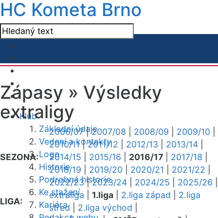
HC Kometa Brno
Zápasy »
Výsledky
extraligy
Klub
Základní údaje
2006/07
|
2007/08
|
2008/09
|
2009/10
|
Vedení a kontakty
2010/11
|
2011/12
|
2012/13
|
2013/14
|
Logo
SEZONA:
2014/15
|
2015/16
|
2016/17
|
2017/18
|
Historie
2018/19
|
2019/20
|
2020/21
|
2021/22
|
Podrobná historie
2022/23
|
2023/24
|
2024/25
|
2025/26
|
Ke stažení
extraliga
|
1.liga
|
2.liga západ
|
2.liga
LIGA:
Kariéra
střed
|
2.liga východ
|
Redakce webu