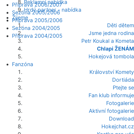
Reklamní nabídka
Příprava 2006/2007
Hrdý partner - nabídka
Sezóna 2005/2006
Žijeme
Příprava 2005/2006
Děti dětem
Sezóna 2004/2005
Jsme jedna rodina
Příprava 2004/2005
Petr Koukal a Kometa
Chlapi ŽENÁM
Hokejová tombola
Fanzóna
Království Komety
Dortiáda
Ptejte se
Fan klub informuje
Fotogalerie
Aktivní fotogalerie
Download
Hokejchat.cz