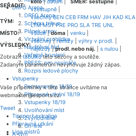
kolo
|
datum
|
SMĚR:
sestupně
|
SEŘADIT:
DRFG Arena
vzestupně
|
DRFG Arena
všechny
BEN
CEB
FRM
HAV
JIH
KAD
KLA
TÝM:
Schéma tribun
LTM
MST
PRE
PRO
SLA
TRE
UNL
Plánek areny
MÍSTO:
všude
|
doma
|
venku
|
Virtuální prohlídka
všechny
|
remízy
|
výhry v prodl.
|
VÝSLEDKY:
Návštěvní řád
nájezdy
|
prodl. nebo náj.
|
s nulou
|
Veřejné bruslení
Zobrazit
tabulku
této sezóny a soutěže.
PRESS: pro novináře
Zadaným parametrům nevyhovuje žádný zápas.
Rozpis ledové plochy
Vstupenky
Permanentky 18/19
Vaše připomínky k této stránce uvítáme na
Přípravná utkání 18/19
webmaster
@esports.cz.
Vstupenky 18/19
Tweet
Uvolňování míst
Tipsport extraliga
Zvýhodněné
Přípravná utkání
On-line
Liga mistrů
A-tým