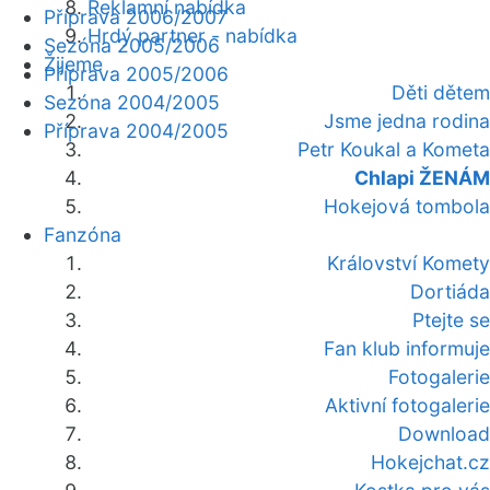
Reklamní nabídka
Příprava 2006/2007
Hrdý partner - nabídka
Sezóna 2005/2006
Žijeme
Příprava 2005/2006
Děti dětem
Sezóna 2004/2005
Jsme jedna rodina
Příprava 2004/2005
Petr Koukal a Kometa
Chlapi ŽENÁM
Hokejová tombola
Fanzóna
Království Komety
Dortiáda
Ptejte se
Fan klub informuje
Fotogalerie
Aktivní fotogalerie
Download
Hokejchat.cz