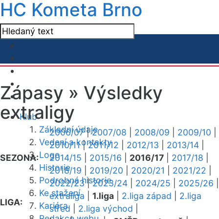
HC Kometa Brno
Zápasy »
Výsledky
extraligy
Klub
Základní údaje
2006/07
|
2007/08
|
2008/09
|
2009/10
|
Vedení a kontakty
2010/11
|
2011/12
|
2012/13
|
2013/14
|
Logo
SEZONA:
2014/15
|
2015/16
|
2016/17
|
2017/18
|
Historie
2018/19
|
2019/20
|
2020/21
|
2021/22
|
Podrobná historie
2022/23
|
2023/24
|
2024/25
|
2025/26
|
Ke stažení
extraliga
|
1.liga
|
2.liga západ
|
2.liga
LIGA:
Kariéra
střed
|
2.liga východ
|
Redakce webu