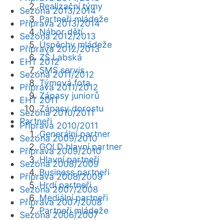
Realizační týmy
Sezóna 2013/2014
Partneři mládeže
Příprava 2013/2014
Nábor dětí
Sezóna 2012/2013
Úspěchy mládeže
Příprava 2012/2013
ZŠ Labská
EHT 2012
SMS servis
Sezóna 2011/2012
Týmová fota
Příprava 2011/2012
Zápasy juniorů
EHT 2011
Zápasy dorostu
Sezóna 2010/2011
Partneři
Příprava 2010/2011
Generální partner
Sezóna 2009/2010
GOLD hlavní partner
Příprava 2009/2010
Hlavní partneři
Sezóna 2008/2009
Business partneři
Příprava 2008/2009
Hrdí partneři
Sezóna 2007/2008
Mediální partneři
Příprava 2007/2008
Partneři mládeže
Sezóna 2006/2007