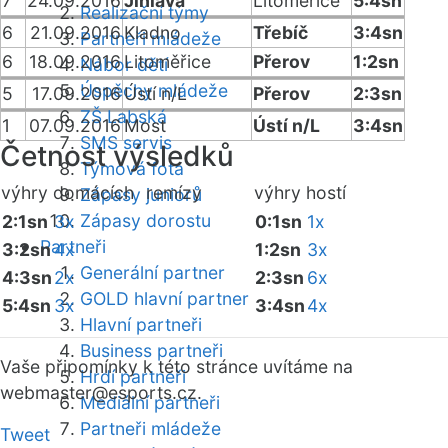
7
24.09.2016
Jihlava
Litoměřice
5:4sn
Realizační týmy
6
21.09.2016
Kladno
Třebíč
3:4sn
Partneři mládeže
6
18.09.2016
Litoměřice
Přerov
1:2sn
Nábor dětí
Úspěchy mládeže
5
17.09.2016
Ústí n/L
Přerov
2:3sn
ZŠ Labská
1
07.09.2016
Most
Ústí n/L
3:4sn
SMS servis
Četnost výsledků
Týmová fota
výhry domácích
remízy
výhry hostí
Zápasy juniorů
Zápasy dorostu
2:1sn
3x
0:1sn
1x
Partneři
3:2sn
4x
1:2sn
3x
Generální partner
4:3sn
2x
2:3sn
6x
GOLD hlavní partner
5:4sn
3x
3:4sn
4x
Hlavní partneři
Business partneři
Vaše připomínky k této stránce uvítáme na
Hrdí partneři
webmaster
@esports.cz.
Mediální partneři
Partneři mládeže
Tweet