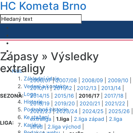
HC Kometa Brno
Zápasy »
Výsledky
extraligy
Klub
Základní údaje
2006/07
|
2007/08
|
2008/09
|
2009/10
|
Vedení a kontakty
2010/11
|
2011/12
|
2012/13
|
2013/14
|
Logo
SEZONA:
2014/15
|
2015/16
|
2016/17
|
2017/18
|
Historie
2018/19
|
2019/20
|
2020/21
|
2021/22
|
Podrobná historie
2022/23
|
2023/24
|
2024/25
|
2025/26
|
Ke stažení
extraliga
|
1.liga
|
2.liga západ
|
2.liga
LIGA:
Kariéra
střed
|
2.liga východ
|
Redakce webu