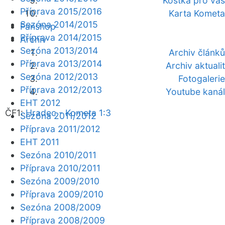
Kostka pro vás
Příprava 2015/2016
Karta Kometa
Sezóna 2014/2015
Fanshop
Příprava 2014/2015
Archiv
Sezóna 2013/2014
Archiv článků
Příprava 2013/2014
Archiv aktualit
Sezóna 2012/2013
Fotogalerie
Příprava 2012/2013
Youtube kanál
EHT 2012
ČF1:
Hradec - Kometa 1:3
Sezóna 2011/2012
Příprava 2011/2012
EHT 2011
Sezóna 2010/2011
Příprava 2010/2011
Sezóna 2009/2010
Příprava 2009/2010
Sezóna 2008/2009
Příprava 2008/2009