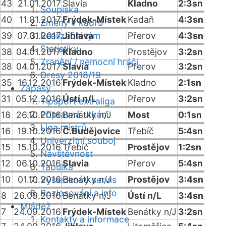
43
21.01.2017
Slavia
Kladno
2:3sn
Soupiska
40
11.01.2017
Frýdek-Místek
Kadaň
4:3sn
Změny v kádru
39
07.01.2017
Realizační tým
Jihlava
Přerov
4:3sn
Statistiky
38
04.01.2017
Kladno
Prostějov
3:2sn
Zranění / nemocní hráči
38
04.01.2017
Slavia
Přerov
3:2sn
Dresy 2018/19
35
16.12.2016
Frýdek-Místek
Kladno
2:1sn
Zápasy
31
05.12.2016
Ústí n/L
Přerov
3:2sn
Tipsport extraliga
Přípravná utkání
18
26.10.2016
Benátky n/J
Most
0:1sn
Liga mistrů
16
19.10.2016
Č.Budějovice
Třebíč
5:4sn
Univerzitní souboj
15
15.10.2016
Třebíč
Prostějov
1:2sn
Návštěvnost
12
06.10.2016
Slavia
Přerov
5:4sn
Tabulka
10
01.10.2016
Benátky n/J
Prostějov
3:4sn
Výsledkový servis
Rozlosování a info
8
26.09.2016
Benátky n/J
Ústí n/L
3:4sn
Mládež
7
24.09.2016
Frýdek-Místek
Benátky n/J
3:2sn
Kontakty a informace