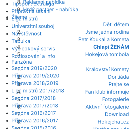
Reklamní nabídka
Tipsport extraliga
Hrdý partner - nabídka
Přípravná utkání
Žijeme
Liga mistrů
Děti dětem
Univerzitní souboj
Jsme jedna rodina
Návštěvnost
Petr Koukal a Kometa
Tabulka
Chlapi ŽENÁM
Výsledkový servis
Hokejová tombola
Rozlosování a info
Fanzóna
Sezóna 2019/2020
Království Komety
Příprava 2019/2020
Dortiáda
Příprava 2018/2019
Ptejte se
Liga mistrů 2017/2018
Fan klub informuje
Sezóna 2017/2018
Fotogalerie
Příprava 2017/2018
Aktivní fotogalerie
Sezóna 2016/2017
Download
Příprava 2016/2017
Hokejchat.cz
Sezóna 2015/2016