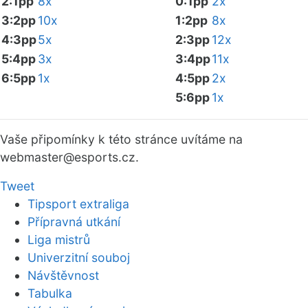
2:1pp
8x
0:1pp
2x
3:2pp
10x
1:2pp
8x
4:3pp
5x
2:3pp
12x
5:4pp
3x
3:4pp
11x
6:5pp
1x
4:5pp
2x
5:6pp
1x
Vaše připomínky k této stránce uvítáme na
webmaster
@esports.cz.
Tweet
Tipsport extraliga
Přípravná utkání
Liga mistrů
Univerzitní souboj
Návštěvnost
Tabulka