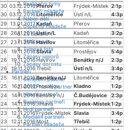
Realizační týmy
30
03.12.2016
Přerov
Frýdek-Místek
2:1p
Partneři mládeže
30
03.12.2016
Litoměřice
Ústí n/L
4:3p
Nábor dětí
29
13.01.2017
Kadaň
Přerov
2:1p
Úspěchy mládeže
28
26.11.2016
Ústí n/L
Kadaň
3:2p
ZŠ Labská
SMS servis
27
23.11.2016
Havířov
Litoměřice
2:1p
Týmová fota
26
19.11.2016
Slavia
Prostějov
5:4p
Zápasy juniorů
26
19.11.2016
Havířov
Benátky n/J
2:3p
Zápasy dorostu
26
19.11.2016
Třebíč
Ústí n/L
3:4p
Partneři
25
16.11.2016
Benátky n/J
Litoměřice
2:1p
Generální partner
25
16.11.2016
Prostějov
Kladno
1:2p
GOLD hlavní partner
Hlavní partneři
24
14.11.2016
Benátky n/J
Č.Budějovice
2:3p
Business partneři
24
14.11.2016
Jihlava
Frýdek-Místek
1:2p
Hrdí partneři
23
12.11.2016
Frýdek-Místek
Slavia
3:4p
Mediální partneři
23
12.11.2016
Most
Třebíč
1:2p
Partneři mládeže