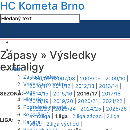
HC Kometa Brno
Zápasy »
Výsledky
extraligy
Klub
Základní údaje
2006/07
|
2007/08
|
2008/09
|
2009/10
|
Vedení a kontakty
2010/11
|
2011/12
|
2012/13
|
2013/14
|
Logo
SEZONA:
2014/15
|
2015/16
|
2016/17
|
2017/18
|
Historie
2018/19
|
2019/20
|
2020/21
|
2021/22
|
Podrobná historie
2022/23
|
2023/24
|
2024/25
|
2025/26
|
Ke stažení
extraliga
|
1.liga
|
2.liga západ
|
2.liga
LIGA:
Kariéra
střed
|
2.liga východ
|
Redakce webu