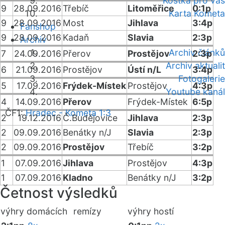
Kostka pro vás
9
28.09.2016
Třebíč
Litoměřice
0:1p
Karta Kometa
9
28.09.2016
Most
Jihlava
3:4p
Fanshop
9
28.09.2016
Kadaň
Slavia
2:3p
Archiv
Archiv článků
7
24.09.2016
Přerov
Prostějov
2:3p
Archiv aktualit
6
21.09.2016
Prostějov
Ústí n/L
3:4p
Fotogalerie
5
17.09.2016
Frýdek-Místek
Prostějov
4:3p
Youtube kanál
4
14.09.2016
Přerov
Frýdek-Místek
6:5p
ČF1:
Hradec - Kometa 1:3
2
19.12.2016
Č.Budějovice
Jihlava
2:3p
2
09.09.2016
Benátky n/J
Slavia
2:3p
2
09.09.2016
Prostějov
Třebíč
3:2p
1
07.09.2016
Jihlava
Prostějov
4:3p
1
07.09.2016
Kladno
Benátky n/J
3:2p
Četnost výsledků
výhry domácích
remízy
výhry hostí