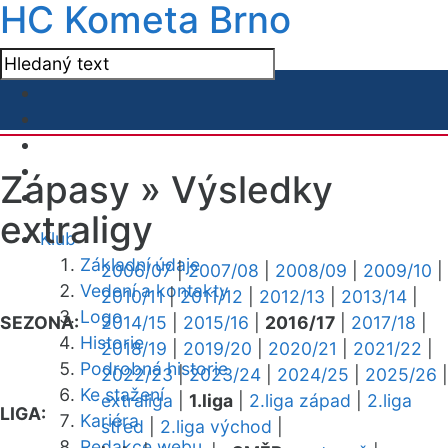
HC Kometa Brno
Zápasy »
Výsledky
extraligy
Klub
Základní údaje
2006/07
|
2007/08
|
2008/09
|
2009/10
|
Vedení a kontakty
2010/11
|
2011/12
|
2012/13
|
2013/14
|
Logo
SEZONA:
2014/15
|
2015/16
|
2016/17
|
2017/18
|
Historie
2018/19
|
2019/20
|
2020/21
|
2021/22
|
Podrobná historie
2022/23
|
2023/24
|
2024/25
|
2025/26
|
Ke stažení
extraliga
|
1.liga
|
2.liga západ
|
2.liga
LIGA:
Kariéra
střed
|
2.liga východ
|
Redakce webu