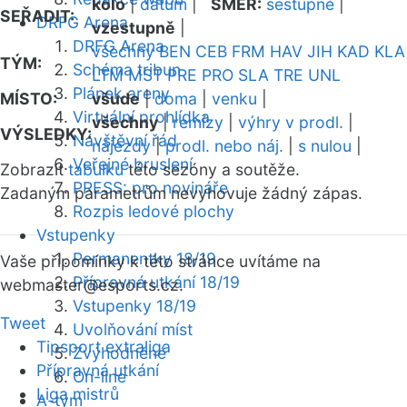
kolo
|
datum
|
SMĚR:
sestupně
|
SEŘADIT:
DRFG Arena
vzestupně
|
DRFG Arena
všechny
BEN
CEB
FRM
HAV
JIH
KAD
KLA
TÝM:
Schéma tribun
LTM
MST
PRE
PRO
SLA
TRE
UNL
Plánek areny
MÍSTO:
všude
|
doma
|
venku
|
Virtuální prohlídka
všechny
|
remízy
|
výhry v prodl.
|
VÝSLEDKY:
Návštěvní řád
nájezdy
|
prodl. nebo náj.
|
s nulou
|
Veřejné bruslení
Zobrazit
tabulku
této sezóny a soutěže.
PRESS: pro novináře
Zadaným parametrům nevyhovuje žádný zápas.
Rozpis ledové plochy
Vstupenky
Permanentky 18/19
Vaše připomínky k této stránce uvítáme na
Přípravná utkání 18/19
webmaster
@esports.cz.
Vstupenky 18/19
Tweet
Uvolňování míst
Tipsport extraliga
Zvýhodněné
Přípravná utkání
On-line
Liga mistrů
A-tým