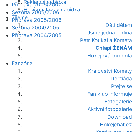
Reklamní nabídka
Příprava 2006/2007
Hrdý partner - nabídka
Sezóna 2005/2006
Žijeme
Příprava 2005/2006
Děti dětem
Sezóna 2004/2005
Jsme jedna rodina
Příprava 2004/2005
Petr Koukal a Kometa
Chlapi ŽENÁM
Hokejová tombola
Fanzóna
Království Komety
Dortiáda
Ptejte se
Fan klub informuje
Fotogalerie
Aktivní fotogalerie
Download
Hokejchat.cz