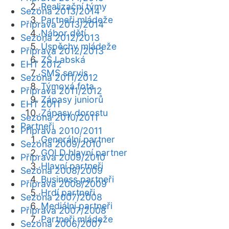
Realizační týmy
Sezóna 2013/2014
Partneři mládeže
Příprava 2013/2014
Nábor dětí
Sezóna 2012/2013
Úspěchy mládeže
Příprava 2012/2013
ZŠ Labská
EHT 2012
SMS servis
Sezóna 2011/2012
Týmová fota
Příprava 2011/2012
Zápasy juniorů
EHT 2011
Zápasy dorostu
Sezóna 2010/2011
Partneři
Příprava 2010/2011
Generální partner
Sezóna 2009/2010
GOLD hlavní partner
Příprava 2009/2010
Hlavní partneři
Sezóna 2008/2009
Business partneři
Příprava 2008/2009
Hrdí partneři
Sezóna 2007/2008
Mediální partneři
Příprava 2007/2008
Partneři mládeže
Sezóna 2006/2007