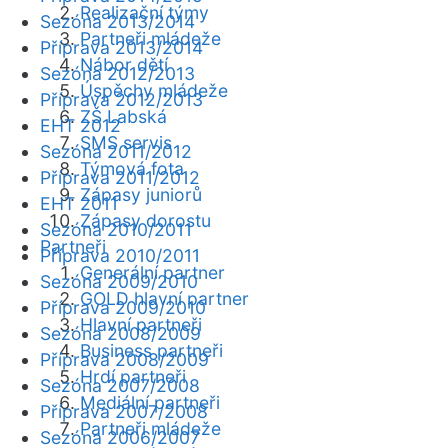
Realizační týmy
Sezóna 2013/2014
Partneři mládeže
Příprava 2013/2014
Nábor dětí
Sezóna 2012/2013
Úspěchy mládeže
Příprava 2012/2013
ZŠ Labská
EHT 2012
SMS servis
Sezóna 2011/2012
Týmová fota
Příprava 2011/2012
Zápasy juniorů
EHT 2011
Zápasy dorostu
Sezóna 2010/2011
Partneři
Příprava 2010/2011
Generální partner
Sezóna 2009/2010
GOLD hlavní partner
Příprava 2009/2010
Hlavní partneři
Sezóna 2008/2009
Business partneři
Příprava 2008/2009
Hrdí partneři
Sezóna 2007/2008
Mediální partneři
Příprava 2007/2008
Partneři mládeže
Sezóna 2006/2007