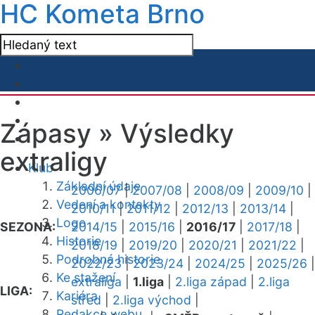
HC Kometa Brno
Zápasy »
Výsledky
extraligy
Klub
Základní údaje
2006/07
|
2007/08
|
2008/09
|
2009/10
|
Vedení a kontakty
2010/11
|
2011/12
|
2012/13
|
2013/14
|
Logo
SEZONA:
2014/15
|
2015/16
|
2016/17
|
2017/18
|
Historie
2018/19
|
2019/20
|
2020/21
|
2021/22
|
Podrobná historie
2022/23
|
2023/24
|
2024/25
|
2025/26
|
Ke stažení
extraliga
|
1.liga
|
2.liga západ
|
2.liga
LIGA:
Kariéra
střed
|
2.liga východ
|
Redakce webu