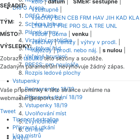
kolo
|
datum
|
SMĚR:
sestupně
|
SEŘADIT:
DRFG Arena
vzestupně
|
DRFG Arena
všechny
BEN
CEB
FRM
HAV
JIH
KAD
KLA
TÝM:
Schéma tribun
LTM
MST
PRE
PRO
SLA
TRE
UNL
Plánek areny
MÍSTO:
všude
|
doma
|
venku
|
Virtuální prohlídka
všechny
|
remízy
|
výhry v prodl.
|
VÝSLEDKY:
Návštěvní řád
nájezdy
|
prodl. nebo náj.
|
s nulou
|
Veřejné bruslení
Zobrazit
tabulku
této sezóny a soutěže.
PRESS: pro novináře
Zadaným parametrům nevyhovuje žádný zápas.
Rozpis ledové plochy
Vstupenky
Permanentky 18/19
Vaše připomínky k této stránce uvítáme na
Přípravná utkání 18/19
webmaster
@esports.cz.
Vstupenky 18/19
Tweet
Uvolňování míst
Tipsport extraliga
Zvýhodněné
Přípravná utkání
On-line
Liga mistrů
A-tým