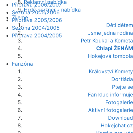
Reklamní nabídka
Příprava 2006/2007
Hrdý partner - nabídka
Sezóna 2005/2006
Žijeme
Příprava 2005/2006
Děti dětem
Sezóna 2004/2005
Jsme jedna rodina
Příprava 2004/2005
Petr Koukal a Kometa
Chlapi ŽENÁM
Hokejová tombola
Fanzóna
Království Komety
Dortiáda
Ptejte se
Fan klub informuje
Fotogalerie
Aktivní fotogalerie
Download
Hokejchat.cz