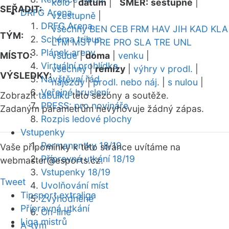
kolo
|
datum
|
SMĚR:
sestupně
|
SEŘADIT:
DRFG Arena
vzestupně
|
DRFG Arena
všechny
BEN
CEB
FRM
HAV
JIH
KAD
KLA
TÝM:
Schéma tribun
LTM
MST
PRE
PRO
SLA
TRE
UNL
Plánek areny
MÍSTO:
všude
|
doma
|
venku
|
Virtuální prohlídka
všechny
|
remízy
|
výhry v prodl.
|
VÝSLEDKY:
Návštěvní řád
nájezdy
|
prodl. nebo náj.
|
s nulou
|
Veřejné bruslení
Zobrazit
tabulku
této sezóny a soutěže.
PRESS: pro novináře
Zadaným parametrům nevyhovuje žádný zápas.
Rozpis ledové plochy
Vstupenky
Permanentky 18/19
Vaše připomínky k této stránce uvítáme na
Přípravná utkání 18/19
webmaster
@esports.cz.
Vstupenky 18/19
Tweet
Uvolňování míst
Tipsport extraliga
Zvýhodněné
Přípravná utkání
On-line
Liga mistrů
A-tým