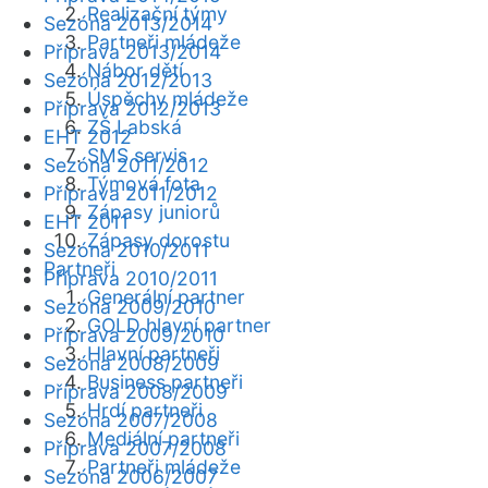
Realizační týmy
Sezóna 2013/2014
Partneři mládeže
Příprava 2013/2014
Nábor dětí
Sezóna 2012/2013
Úspěchy mládeže
Příprava 2012/2013
ZŠ Labská
EHT 2012
SMS servis
Sezóna 2011/2012
Týmová fota
Příprava 2011/2012
Zápasy juniorů
EHT 2011
Zápasy dorostu
Sezóna 2010/2011
Partneři
Příprava 2010/2011
Generální partner
Sezóna 2009/2010
GOLD hlavní partner
Příprava 2009/2010
Hlavní partneři
Sezóna 2008/2009
Business partneři
Příprava 2008/2009
Hrdí partneři
Sezóna 2007/2008
Mediální partneři
Příprava 2007/2008
Partneři mládeže
Sezóna 2006/2007