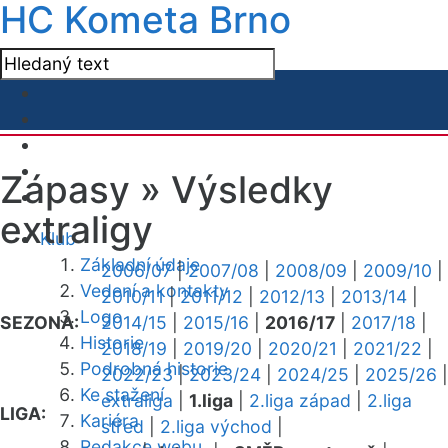
HC Kometa Brno
Zápasy »
Výsledky
extraligy
Klub
Základní údaje
2006/07
|
2007/08
|
2008/09
|
2009/10
|
Vedení a kontakty
2010/11
|
2011/12
|
2012/13
|
2013/14
|
Logo
SEZONA:
2014/15
|
2015/16
|
2016/17
|
2017/18
|
Historie
2018/19
|
2019/20
|
2020/21
|
2021/22
|
Podrobná historie
2022/23
|
2023/24
|
2024/25
|
2025/26
|
Ke stažení
extraliga
|
1.liga
|
2.liga západ
|
2.liga
LIGA:
Kariéra
střed
|
2.liga východ
|
Redakce webu