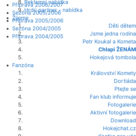
Reklamní nabídka
Příprava 2006/2007
Hrdý partner - nabídka
Sezóna 2005/2006
Žijeme
Příprava 2005/2006
Děti dětem
Sezóna 2004/2005
Jsme jedna rodina
Příprava 2004/2005
Petr Koukal a Kometa
Chlapi ŽENÁM
Hokejová tombola
Fanzóna
Království Komety
Dortiáda
Ptejte se
Fan klub informuje
Fotogalerie
Aktivní fotogalerie
Download
Hokejchat.cz