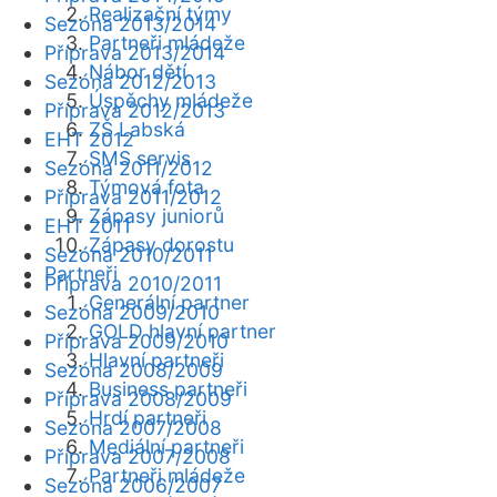
Realizační týmy
Sezóna 2013/2014
Partneři mládeže
Příprava 2013/2014
Nábor dětí
Sezóna 2012/2013
Úspěchy mládeže
Příprava 2012/2013
ZŠ Labská
EHT 2012
SMS servis
Sezóna 2011/2012
Týmová fota
Příprava 2011/2012
Zápasy juniorů
EHT 2011
Zápasy dorostu
Sezóna 2010/2011
Partneři
Příprava 2010/2011
Generální partner
Sezóna 2009/2010
GOLD hlavní partner
Příprava 2009/2010
Hlavní partneři
Sezóna 2008/2009
Business partneři
Příprava 2008/2009
Hrdí partneři
Sezóna 2007/2008
Mediální partneři
Příprava 2007/2008
Partneři mládeže
Sezóna 2006/2007