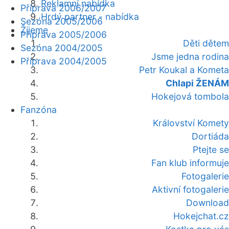
Reklamní nabídka
Příprava 2006/2007
Hrdý partner - nabídka
Sezóna 2005/2006
Žijeme
Příprava 2005/2006
Děti dětem
Sezóna 2004/2005
Jsme jedna rodina
Příprava 2004/2005
Petr Koukal a Kometa
Chlapi ŽENÁM
Hokejová tombola
Fanzóna
Království Komety
Dortiáda
Ptejte se
Fan klub informuje
Fotogalerie
Aktivní fotogalerie
Download
Hokejchat.cz