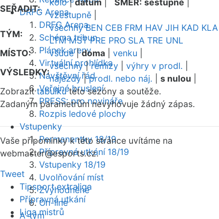
kolo
|
datum
|
SMĚR:
sestupně
|
SEŘADIT:
DRFG Arena
vzestupně
|
DRFG Arena
všechny
BEN
CEB
FRM
HAV
JIH
KAD
KLA
TÝM:
Schéma tribun
LTM
MST
PRE
PRO
SLA
TRE
UNL
Plánek areny
MÍSTO:
všude
|
doma
|
venku
|
Virtuální prohlídka
všechny
|
remízy
|
výhry v prodl.
|
VÝSLEDKY:
Návštěvní řád
nájezdy
|
prodl. nebo náj.
|
s nulou
|
Veřejné bruslení
Zobrazit
tabulku
této sezóny a soutěže.
PRESS: pro novináře
Zadaným parametrům nevyhovuje žádný zápas.
Rozpis ledové plochy
Vstupenky
Permanentky 18/19
Vaše připomínky k této stránce uvítáme na
Přípravná utkání 18/19
webmaster
@esports.cz.
Vstupenky 18/19
Tweet
Uvolňování míst
Tipsport extraliga
Zvýhodněné
Přípravná utkání
On-line
Liga mistrů
A-tým