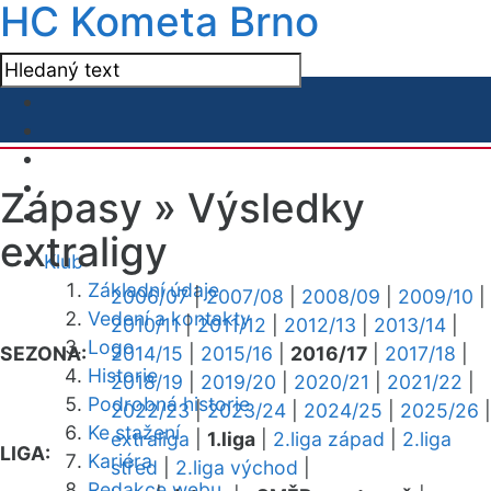
HC Kometa Brno
Zápasy »
Výsledky
extraligy
Klub
Základní údaje
2006/07
|
2007/08
|
2008/09
|
2009/10
|
Vedení a kontakty
2010/11
|
2011/12
|
2012/13
|
2013/14
|
Logo
SEZONA:
2014/15
|
2015/16
|
2016/17
|
2017/18
|
Historie
2018/19
|
2019/20
|
2020/21
|
2021/22
|
Podrobná historie
2022/23
|
2023/24
|
2024/25
|
2025/26
|
Ke stažení
extraliga
|
1.liga
|
2.liga západ
|
2.liga
LIGA:
Kariéra
střed
|
2.liga východ
|
Redakce webu