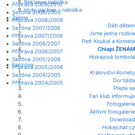
Reklamní nabídka
Příprava 2009/2010
Hrdý partner - nabídka
Sezóna 2008/2009
Žijeme
Příprava 2008/2009
Děti dětem
Sezóna 2007/2008
Jsme jedna rodina
Příprava 2007/2008
Petr Koukal a Kometa
Sezóna 2006/2007
Chlapi ŽENÁM
Příprava 2006/2007
Hokejová tombola
Sezóna 2005/2006
Fanzóna
Příprava 2005/2006
Království Komety
Sezóna 2004/2005
Dortiáda
Příprava 2004/2005
Ptejte se
Fan klub informuje
Fotogalerie
Aktivní fotogalerie
Download
Hokejchat.cz