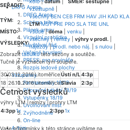
kolo
|
datum
|
SMĚR:
sestupně
|
SEŘADIT:
DRFG Arena
vzestupně
|
DRFG Arena
všechny
BEN
CEB
FRM
HAV
JIH
KAD
KLA
TÝM:
Schéma tribun
LTM
MST
PRE
PRO
SLA
TRE
UNL
Plánek areny
MÍSTO:
všude
|
doma
|
venku
|
Virtuální prohlídka
všechny
|
remízy
|
výhry v prodl.
|
VÝSLEDKY:
Návštěvní řád
nájezdy
|
prodl. nebo náj.
|
s nulou
|
Veřejné bruslení
Zobrazit
tabulku
této sezóny a soutěže.
PRESS: pro novináře
Tučně je vyznačen tým soupeře.
Rozpis ledové plochy
30
03.12.2016
Litoměřice
Ústí n/L
4:3p
Vstupenky
Permanentky 18/19
18
26.10.2016
Litoměřice
Slavia
2:3p
Četnost výsledků
Přípravná utkání 18/19
Vstupenky 18/19
výhry LTM |
remízy |
prohry LTM
Uvolňování míst
4:3pp
1x
2:3pp
1x
Zvýhodněné
On-line
A-tým
Vaše připomínky k této stránce uvítáme na