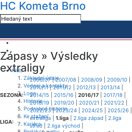
HC Kometa Brno
Zápasy »
Výsledky
extraligy
Klub
Základní údaje
2006/07
|
2007/08
|
2008/09
|
2009/10
|
Vedení a kontakty
2010/11
|
2011/12
|
2012/13
|
2013/14
|
Logo
SEZONA:
2014/15
|
2015/16
|
2016/17
|
2017/18
|
Historie
2018/19
|
2019/20
|
2020/21
|
2021/22
|
Podrobná historie
2022/23
|
2023/24
|
2024/25
|
2025/26
|
Ke stažení
extraliga
|
1.liga
|
2.liga západ
|
2.liga
LIGA:
Kariéra
střed
|
2.liga východ
|
Redakce webu