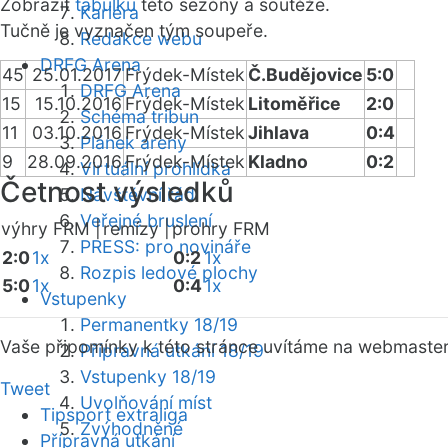
Zobrazit
tabulku
této sezóny a soutěže.
Kariéra
Tučně je vyznačen tým soupeře.
Redakce webu
DRFG Arena
45
25.01.2017
Frýdek-Místek
Č.Budějovice
5:0
DRFG Arena
15
15.10.2016
Frýdek-Místek
Litoměřice
2:0
Schéma tribun
11
03.10.2016
Frýdek-Místek
Jihlava
0:4
Plánek areny
9
28.09.2016
Frýdek-Místek
Kladno
0:2
Virtuální prohlídka
Četnost výsledků
Návštěvní řád
Veřejné bruslení
výhry FRM |
remízy |
prohry FRM
PRESS: pro novináře
2:0
1x
0:2
1x
Rozpis ledové plochy
5:0
1x
0:4
1x
Vstupenky
Permanentky 18/19
Vaše připomínky k této stránce uvítáme na webmaste
Přípravná utkání 18/19
Vstupenky 18/19
Tweet
Uvolňování míst
Tipsport extraliga
Zvýhodněné
Přípravná utkání