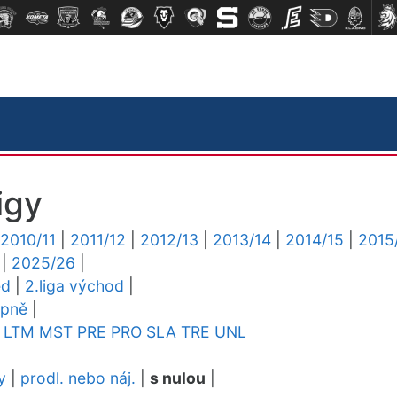
igy
2010/11
|
2011/12
|
2012/13
|
2013/14
|
2014/15
|
2015
|
2025/26
|
ed
|
2.liga východ
|
upně
|
LTM
MST
PRE
PRO
SLA
TRE
UNL
y
|
prodl. nebo náj.
|
s nulou
|