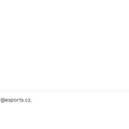
r
@esports.cz.