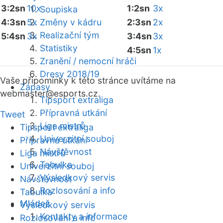
3:2sn
10x
1:2sn
3x
Soupiska
4:3sn
5x
Změny v kádru
2:3sn
2x
Realizační tým
5:4sn
3x
3:4sn
3x
Statistiky
4:5sn
1x
Zranění / nemocní hráči
Dresy 2018/19
Vaše připomínky k této stránce uvítáme na
Zápasy
webmaster
@esports.cz.
Tipsport extraliga
Přípravná utkání
Tweet
Liga mistrů
Tipsport extraliga
Univerzitní souboj
Přípravná utkání
Návštěvnost
Liga mistrů
Tabulka
Univerzitní souboj
Výsledkový servis
Návštěvnost
Rozlosování a info
Tabulka
Mládež
Výsledkový servis
Kontakty a informace
Rozlosování a info