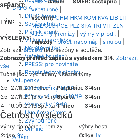
kolo
|
datum
|
SMĚR:
sestupně
|
SEŘADIT:
DRFG Arena
vzestupně
|
DRFG Arena
všechny
CHM
HKM
KOM
KVA
LIB
LIT
TÝM:
Schéma tribun
MBL
OLO
PCE
PLZ
SPA
TRI
VIT
ZLN
Plánek areny
všechny
|
remízy
|
výhry v prodl.
|
VÝSLEDKY:
Virtuální prohlídka
nájezdy
|
prodl. nebo náj.
|
s nulou
|
Návštěvní řád
Zobrazit
tabulku
této sezóny a soutěže.
Veřejné bruslení
Zobrazuji přehled zápasů s výsledkem 3:4.
Zobrazit
PRESS: pro novináře
vše
Rozpis ledové plochy
Tučně jsou vyznačeny vítězné týmy.
Vstupenky
25
27.11.2016
Plzeň
Pardubice
3:4sn
Permanentky 18/19
Přípravná utkání 18/19
25
27.11.2016
K. Vary
Sparta
3:4sn
Vstupenky 18/19
4
16.09.2016
Sparta
Třinec
3:4sn
Uvolňování míst
Četnost výsledků
Zvýhodněné
výhry domácích
remízy
výhry hostí
On-line
2:1sn
3x
0:1sn
1x
A-tým