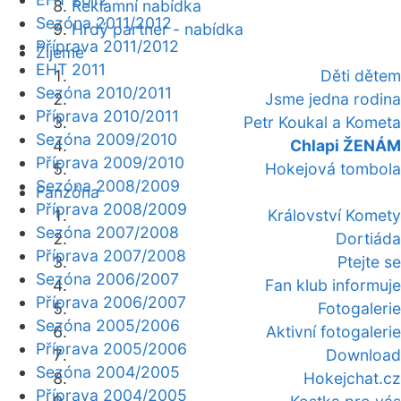
Reklamní nabídka
Sezóna 2011/2012
Hrdý partner - nabídka
Příprava 2011/2012
Žijeme
EHT 2011
Děti dětem
Sezóna 2010/2011
Jsme jedna rodina
Příprava 2010/2011
Petr Koukal a Kometa
Sezóna 2009/2010
Chlapi ŽENÁM
Příprava 2009/2010
Hokejová tombola
Sezóna 2008/2009
Fanzóna
Příprava 2008/2009
Království Komety
Sezóna 2007/2008
Dortiáda
Příprava 2007/2008
Ptejte se
Sezóna 2006/2007
Fan klub informuje
Příprava 2006/2007
Fotogalerie
Sezóna 2005/2006
Aktivní fotogalerie
Příprava 2005/2006
Download
Sezóna 2004/2005
Hokejchat.cz
Příprava 2004/2005