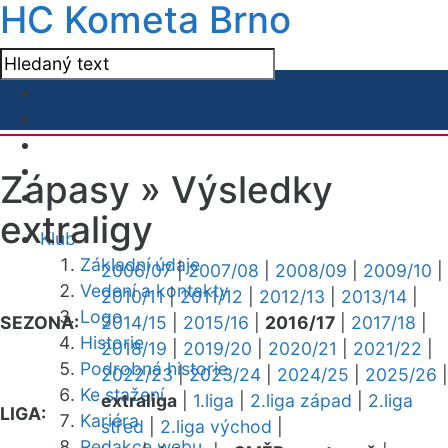
HC Kometa Brno
Zápasy »
Výsledky
extraligy
Klub
Základní údaje
2006/07
|
2007/08
|
2008/09
|
2009/10
|
Vedení a kontakty
2010/11
|
2011/12
|
2012/13
|
2013/14
|
Logo
SEZONA:
2014/15
|
2015/16
|
2016/17
|
2017/18
|
Historie
2018/19
|
2019/20
|
2020/21
|
2021/22
|
Podrobná historie
2022/23
|
2023/24
|
2024/25
|
2025/26
|
Ke stažení
extraliga
|
1.liga
|
2.liga západ
|
2.liga
LIGA:
Kariéra
střed
|
2.liga východ
|
Redakce webu