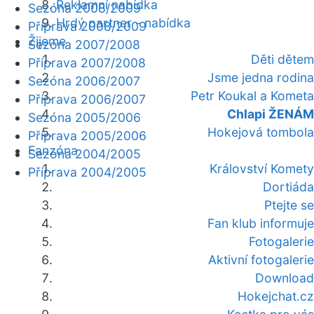
Reklamní nabídka
Sezóna 2008/2009
Hrdý partner - nabídka
Příprava 2008/2009
Žijeme
Sezóna 2007/2008
Děti dětem
Příprava 2007/2008
Jsme jedna rodina
Sezóna 2006/2007
Petr Koukal a Kometa
Příprava 2006/2007
Chlapi ŽENÁM
Sezóna 2005/2006
Hokejová tombola
Příprava 2005/2006
Fanzóna
Sezóna 2004/2005
Království Komety
Příprava 2004/2005
Dortiáda
Ptejte se
Fan klub informuje
Fotogalerie
Aktivní fotogalerie
Download
Hokejchat.cz