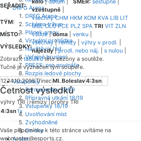
kolo
|
datum
|
SMĚR:
sestupně
|
SEŘADIT:
DRFG Arena
vzestupně
|
DRFG Arena
všechny
CHM
HKM
KOM
KVA
LIB
LIT
TÝM:
Schéma tribun
MBL
OLO
PCE
PLZ
SPA
TRI
VIT
ZLN
Plánek areny
MÍSTO:
všude
|
doma
|
venku
|
Virtuální prohlídka
všechny
|
remízy
|
výhry v prodl.
|
VÝSLEDKY:
Návštěvní řád
nájezdy
|
prodl. nebo náj.
|
s nulou
|
Veřejné bruslení
Zobrazit
tabulku
této sezóny a soutěže.
PRESS: pro novináře
Tučně je vyznačen tým soupeře.
Rozpis ledové plochy
12
14.10.2016
Třinec
Ml. Boleslav
4:3sn
Vstupenky
Četnost výsledků
Permanentky 18/19
Přípravná utkání 18/19
výhry TRI |
remízy |
prohry TRI
Vstupenky 18/19
4:3sn
1x
Uvolňování míst
Zvýhodněné
Vaše připomínky k této stránce uvítáme na
On-line
webmaster
@esports.cz.
A-tým