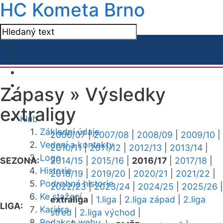
HC Kometa Brno
Zápasy »
Výsledky
extraligy
Klub
Základní údaje
2006/07
|
2007/08
|
2008/09
|
2009/10
|
Vedení a kontakty
2010/11
|
2011/12
|
2012/13
|
2013/14
|
Logo
SEZONA:
2014/15
|
2015/16
|
2016/17
|
2017/18
|
Historie
2018/19
|
2019/20
|
2020/21
|
2021/22
|
Podrobná historie
2022/23
|
2023/24
|
2024/25
|
2025/26
|
Ke stažení
extraliga
|
1.liga
|
2.liga západ
|
2.liga
LIGA:
Kariéra
střed
|
2.liga východ
|
Redakce webu