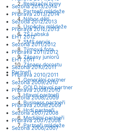
Realizační týmy
Sezóna 2013/2014
Partneři mládeže
Příprava 2013/2014
Nábor dětí
Sezóna 2012/2013
Úspěchy mládeže
Příprava 2012/2013
ZŠ Labská
EHT 2012
SMS servis
Sezóna 2011/2012
Týmová fota
Příprava 2011/2012
Zápasy juniorů
EHT 2011
Zápasy dorostu
Sezóna 2010/2011
Partneři
Příprava 2010/2011
Generální partner
Sezóna 2009/2010
GOLD hlavní partner
Příprava 2009/2010
Hlavní partneři
Sezóna 2008/2009
Business partneři
Příprava 2008/2009
Hrdí partneři
Sezóna 2007/2008
Mediální partneři
Příprava 2007/2008
Partneři mládeže
Sezóna 2006/2007