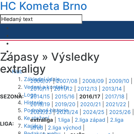
HC Kometa Brno
Zápasy »
Výsledky
extraligy
Klub
Základní údaje
2006/07
|
2007/08
|
2008/09
|
2009/10
|
Vedení a kontakty
2010/11
|
2011/12
|
2012/13
|
2013/14
|
Logo
SEZONA:
2014/15
|
2015/16
|
2016/17
|
2017/18
|
Historie
2018/19
|
2019/20
|
2020/21
|
2021/22
|
Podrobná historie
2022/23
|
2023/24
|
2024/25
|
2025/26
|
Ke stažení
extraliga
|
1.liga
|
2.liga západ
|
2.liga
LIGA:
Kariéra
střed
|
2.liga východ
|
Redakce webu