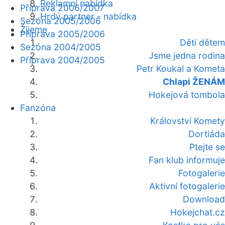
Reklamní nabídka
Příprava 2006/2007
Hrdý partner - nabídka
Sezóna 2005/2006
Žijeme
Příprava 2005/2006
Děti dětem
Sezóna 2004/2005
Jsme jedna rodina
Příprava 2004/2005
Petr Koukal a Kometa
Chlapi ŽENÁM
Hokejová tombola
Fanzóna
Království Komety
Dortiáda
Ptejte se
Fan klub informuje
Fotogalerie
Aktivní fotogalerie
Download
Hokejchat.cz