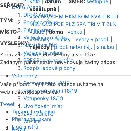
kolo
|
datum
|
SMĚR:
sestupně
|
SEŘADIT:
DRFG Arena
vzestupně
|
DRFG Arena
všechny
CHM
HKM
KOM
KVA
LIB
LIT
TÝM:
Schéma tribun
MBL
OLO
PCE
PLZ
SPA
TRI
VIT
ZLN
Plánek areny
MÍSTO:
všude
|
doma
|
venku
|
Virtuální prohlídka
všechny
|
remízy
|
výhry v prodl.
|
VÝSLEDKY:
Návštěvní řád
nájezdy
|
prodl. nebo náj.
|
s nulou
|
Veřejné bruslení
Zobrazit
tabulku
této sezóny a soutěže.
PRESS: pro novináře
Zadaným parametrům nevyhovuje žádný zápas.
Rozpis ledové plochy
Vstupenky
Permanentky 18/19
Vaše připomínky k této stránce uvítáme na
Přípravná utkání 18/19
webmaster
@esports.cz.
Vstupenky 18/19
Tweet
Uvolňování míst
Tipsport extraliga
Zvýhodněné
Přípravná utkání
On-line
Liga mistrů
A-tým