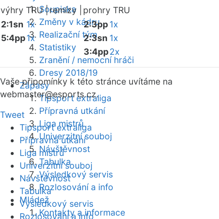
Soupiska
výhry TRU |
remízy |
prohry TRU
Změny v kádru
2:1sn
1x
2:3pp
1x
Realizační tým
5:4pp
1x
2:3sn
1x
Statistiky
3:4pp
2x
Zranění / nemocní hráči
Dresy 2018/19
Vaše připomínky k této stránce uvítáme na
Zápasy
webmaster
@esports.cz.
Tipsport extraliga
Přípravná utkání
Tweet
Liga mistrů
Tipsport extraliga
Univerzitní souboj
Přípravná utkání
Návštěvnost
Liga mistrů
Tabulka
Univerzitní souboj
Výsledkový servis
Návštěvnost
Rozlosování a info
Tabulka
Mládež
Výsledkový servis
Kontakty a informace
Rozlosování a info