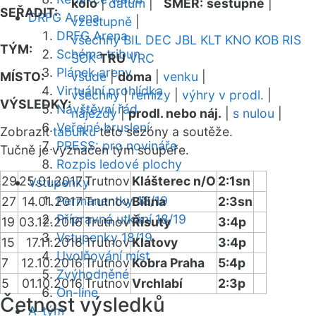
kolo
|
datum
|
SMĚR:
sestupně
|
SEŘADIT:
DRFG Arena
vzestupně
|
DRFG Arena
všechny
BIL
DEC
JBL
KLT
KNO
KOB
RIS
TÝM:
Schéma tribun
SOK
TRU
VRC
Plánek areny
MÍSTO:
všude
|
doma
|
venku
|
Virtuální prohlídka
všechny
|
remízy
|
výhry v prodl.
|
VÝSLEDKY:
Návštěvní řád
nájezdy
|
prodl. nebo náj.
|
s nulou
|
Veřejné bruslení
Zobrazit
tabulku
této sezóny a soutěže.
PRESS: pro novináře
Tučně je vyznačen tým soupeře.
Rozpis ledové plochy
29
25.01.2017
Trutnov
Klášterec n/O
2:1sn
Vstupenky
Permanentky 18/19
27
14.01.2017
Trutnov
Bílina
2:3sn
Přípravná utkání 18/19
19
03.12.2016
Trutnov
Řisuty
3:4p
Vstupenky 18/19
15
17.11.2016
Trutnov
Klatovy
3:4p
Uvolňování míst
7
12.10.2016
Trutnov
Kobra Praha
5:4p
Zvýhodněné
5
01.10.2016
Trutnov
Vrchlabí
2:3p
On-line
Četnost výsledků
A-tým