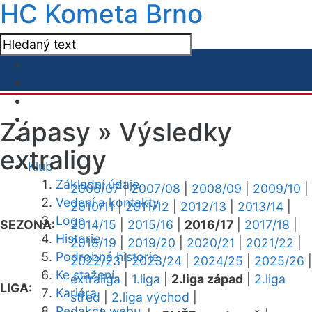
HC Kometa Brno
Zápasy »
Výsledky
extraligy
Klub
Základní údaje
2006/07
|
2007/08
|
2008/09
|
2009/10
|
Vedení a kontakty
2010/11
|
2011/12
|
2012/13
|
2013/14
|
Logo
SEZONA:
2014/15
|
2015/16
|
2016/17
|
2017/18
|
Historie
2018/19
|
2019/20
|
2020/21
|
2021/22
|
Podrobná historie
2022/23
|
2023/24
|
2024/25
|
2025/26
|
Ke stažení
extraliga
|
1.liga
|
2.liga západ
|
2.liga
LIGA:
Kariéra
střed
|
2.liga východ
|
Redakce webu