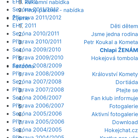
EHT 2012
Reklamní nabídka
Sezóna 2011/2012
Hrdý partner - nabídka
Příprava 2011/2012
Žijeme
EHT 2011
Děti dětem
Sezóna 2010/2011
Jsme jedna rodina
Příprava 2010/2011
Petr Koukal a Kometa
Sezóna 2009/2010
Chlapi ŽENÁM
Příprava 2009/2010
Hokejová tombola
Sezóna 2008/2009
Fanzóna
Příprava 2008/2009
Království Komety
Sezóna 2007/2008
Dortiáda
Příprava 2007/2008
Ptejte se
Sezóna 2006/2007
Fan klub informuje
Příprava 2006/2007
Fotogalerie
Sezóna 2005/2006
Aktivní fotogalerie
Příprava 2005/2006
Download
Sezóna 2004/2005
Hokejchat.cz
Příprava 2004/2005