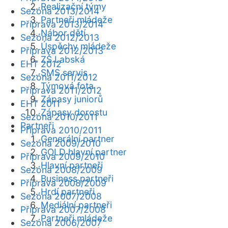
Realizační týmy
Sezóna 2013/2014
Partneři mládeže
Příprava 2013/2014
Nábor dětí
Sezóna 2012/2013
Úspěchy mládeže
Příprava 2012/2013
ZŠ Labská
EHT 2012
SMS servis
Sezóna 2011/2012
Týmová fota
Příprava 2011/2012
Zápasy juniorů
EHT 2011
Zápasy dorostu
Sezóna 2010/2011
Partneři
Příprava 2010/2011
Generální partner
Sezóna 2009/2010
GOLD hlavní partner
Příprava 2009/2010
Hlavní partneři
Sezóna 2008/2009
Business partneři
Příprava 2008/2009
Hrdí partneři
Sezóna 2007/2008
Mediální partneři
Příprava 2007/2008
Partneři mládeže
Sezóna 2006/2007