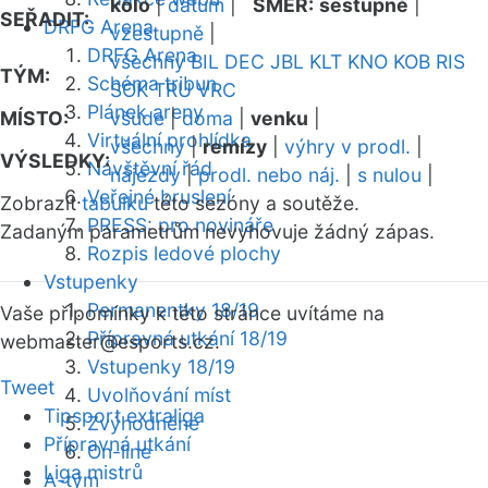
kolo
|
datum
|
SMĚR:
sestupně
|
SEŘADIT:
DRFG Arena
vzestupně
|
DRFG Arena
všechny
BIL
DEC
JBL
KLT
KNO
KOB
RIS
TÝM:
Schéma tribun
SOK
TRU
VRC
Plánek areny
MÍSTO:
všude
|
doma
|
venku
|
Virtuální prohlídka
všechny
|
remízy
|
výhry v prodl.
|
VÝSLEDKY:
Návštěvní řád
nájezdy
|
prodl. nebo náj.
|
s nulou
|
Veřejné bruslení
Zobrazit
tabulku
této sezóny a soutěže.
PRESS: pro novináře
Zadaným parametrům nevyhovuje žádný zápas.
Rozpis ledové plochy
Vstupenky
Permanentky 18/19
Vaše připomínky k této stránce uvítáme na
Přípravná utkání 18/19
webmaster
@esports.cz.
Vstupenky 18/19
Tweet
Uvolňování míst
Tipsport extraliga
Zvýhodněné
Přípravná utkání
On-line
Liga mistrů
A-tým