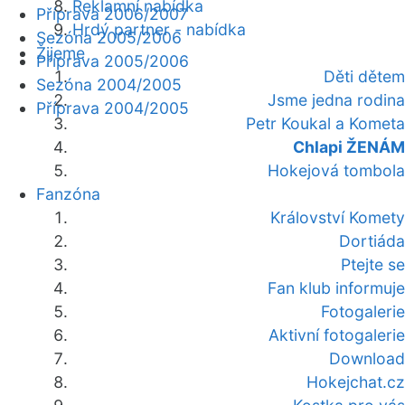
Reklamní nabídka
Příprava 2006/2007
Hrdý partner - nabídka
Sezóna 2005/2006
Žijeme
Příprava 2005/2006
Děti dětem
Sezóna 2004/2005
Jsme jedna rodina
Příprava 2004/2005
Petr Koukal a Kometa
Chlapi ŽENÁM
Hokejová tombola
Fanzóna
Království Komety
Dortiáda
Ptejte se
Fan klub informuje
Fotogalerie
Aktivní fotogalerie
Download
Hokejchat.cz