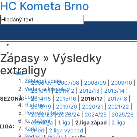
HC Kometa Brno
Zápasy »
Výsledky
extraligy
Klub
Základní údaje
2006/07
|
2007/08
|
2008/09
|
2009/10
|
Vedení a kontakty
2010/11
|
2011/12
|
2012/13
|
2013/14
|
Logo
SEZONA:
2014/15
|
2015/16
|
2016/17
|
2017/18
|
Historie
2018/19
|
2019/20
|
2020/21
|
2021/22
|
Podrobná historie
2022/23
|
2023/24
|
2024/25
|
2025/26
|
Ke stažení
extraliga
|
1.liga
|
2.liga západ
|
2.liga
LIGA:
Kariéra
střed
|
2.liga východ
|
Redakce webu