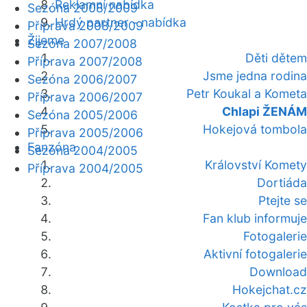
Reklamní nabídka
Sezóna 2008/2009
Hrdý partner - nabídka
Příprava 2008/2009
Žijeme
Sezóna 2007/2008
Děti dětem
Příprava 2007/2008
Jsme jedna rodina
Sezóna 2006/2007
Petr Koukal a Kometa
Příprava 2006/2007
Chlapi ŽENÁM
Sezóna 2005/2006
Hokejová tombola
Příprava 2005/2006
Fanzóna
Sezóna 2004/2005
Království Komety
Příprava 2004/2005
Dortiáda
Ptejte se
Fan klub informuje
Fotogalerie
Aktivní fotogalerie
Download
Hokejchat.cz