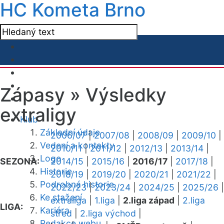
HC Kometa Brno
Zápasy »
Výsledky
extraligy
Klub
Základní údaje
2006/07
|
2007/08
|
2008/09
|
2009/10
|
Vedení a kontakty
2010/11
|
2011/12
|
2012/13
|
2013/14
|
Logo
SEZONA:
2014/15
|
2015/16
|
2016/17
|
2017/18
|
Historie
2018/19
|
2019/20
|
2020/21
|
2021/22
|
Podrobná historie
2022/23
|
2023/24
|
2024/25
|
2025/26
|
Ke stažení
extraliga
|
1.liga
|
2.liga západ
|
2.liga
LIGA:
Kariéra
střed
|
2.liga východ
|
Redakce webu