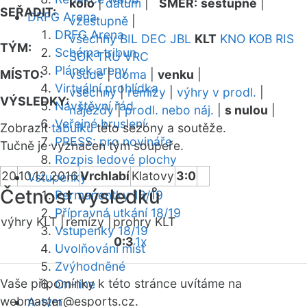
kolo
|
datum
|
SMĚR:
sestupně
|
SEŘADIT:
DRFG Arena
vzestupně
|
DRFG Arena
všechny
BIL
DEC
JBL
KLT
KNO
KOB
RIS
TÝM:
Schéma tribun
SOK
TRU
VRC
Plánek areny
MÍSTO:
všude
|
doma
|
venku
|
Virtuální prohlídka
všechny
|
remízy
|
výhry v prodl.
|
VÝSLEDKY:
Návštěvní řád
nájezdy
|
prodl. nebo náj.
|
s nulou
|
Veřejné bruslení
Zobrazit
tabulku
této sezóny a soutěže.
PRESS: pro novináře
Tučně je vyznačen tým soupeře.
Rozpis ledové plochy
20
10.12.2016
Vrchlabí
Klatovy
3:0
Vstupenky
Četnost výsledků
Permanentky 18/19
Přípravná utkání 18/19
výhry KLT |
remízy |
prohry KLT
Vstupenky 18/19
0:3
1x
Uvolňování míst
Zvýhodněné
Vaše připomínky k této stránce uvítáme na
On-line
webmaster
@esports.cz.
A-tým