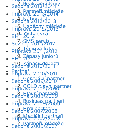
Realizační týmy
Sezóna 2013/2014
Partneři mládeže
Příprava 2013/2014
Nábor dětí
Sezóna 2012/2013
Úspěchy mládeže
Příprava 2012/2013
ZŠ Labská
EHT 2012
SMS servis
Sezóna 2011/2012
Týmová fota
Příprava 2011/2012
Zápasy juniorů
EHT 2011
Zápasy dorostu
Sezóna 2010/2011
Partneři
Příprava 2010/2011
Generální partner
Sezóna 2009/2010
GOLD hlavní partner
Příprava 2009/2010
Hlavní partneři
Sezóna 2008/2009
Business partneři
Příprava 2008/2009
Hrdí partneři
Sezóna 2007/2008
Mediální partneři
Příprava 2007/2008
Partneři mládeže
Sezóna 2006/2007