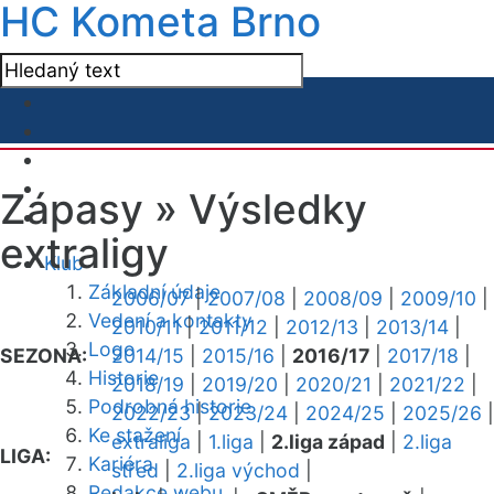
HC Kometa Brno
Zápasy »
Výsledky
extraligy
Klub
Základní údaje
2006/07
|
2007/08
|
2008/09
|
2009/10
|
Vedení a kontakty
2010/11
|
2011/12
|
2012/13
|
2013/14
|
Logo
SEZONA:
2014/15
|
2015/16
|
2016/17
|
2017/18
|
Historie
2018/19
|
2019/20
|
2020/21
|
2021/22
|
Podrobná historie
2022/23
|
2023/24
|
2024/25
|
2025/26
|
Ke stažení
extraliga
|
1.liga
|
2.liga západ
|
2.liga
LIGA:
Kariéra
střed
|
2.liga východ
|
Redakce webu