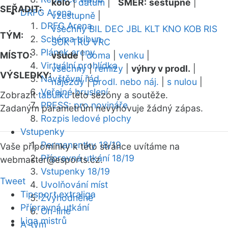
kolo
|
datum
|
SMĚR:
sestupně
|
SEŘADIT:
DRFG Arena
vzestupně
|
DRFG Arena
všechny
BIL
DEC
JBL
KLT
KNO
KOB
RIS
TÝM:
Schéma tribun
SOK
TRU
VRC
Plánek areny
MÍSTO:
všude
|
doma
|
venku
|
Virtuální prohlídka
všechny
|
remízy
|
výhry v prodl.
|
VÝSLEDKY:
Návštěvní řád
nájezdy
|
prodl. nebo náj.
|
s nulou
|
Veřejné bruslení
Zobrazit
tabulku
této sezóny a soutěže.
PRESS: pro novináře
Zadaným parametrům nevyhovuje žádný zápas.
Rozpis ledové plochy
Vstupenky
Permanentky 18/19
Vaše připomínky k této stránce uvítáme na
Přípravná utkání 18/19
webmaster
@esports.cz.
Vstupenky 18/19
Tweet
Uvolňování míst
Tipsport extraliga
Zvýhodněné
Přípravná utkání
On-line
Liga mistrů
A-tým