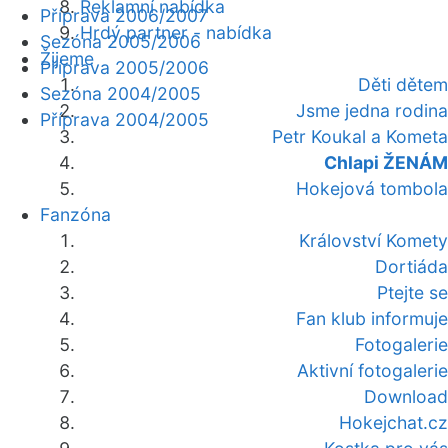
Reklamní nabídka
Příprava 2006/2007
Hrdý partner - nabídka
Sezóna 2005/2006
Žijeme
Příprava 2005/2006
Děti dětem
Sezóna 2004/2005
Jsme jedna rodina
Příprava 2004/2005
Petr Koukal a Kometa
Chlapi ŽENÁM
Hokejová tombola
Fanzóna
Království Komety
Dortiáda
Ptejte se
Fan klub informuje
Fotogalerie
Aktivní fotogalerie
Download
Hokejchat.cz