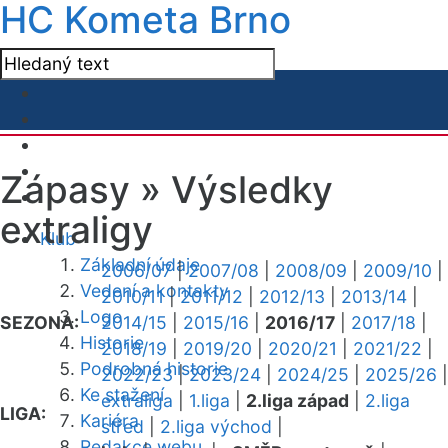
HC Kometa Brno
Zápasy »
Výsledky
extraligy
Klub
Základní údaje
2006/07
|
2007/08
|
2008/09
|
2009/10
|
Vedení a kontakty
2010/11
|
2011/12
|
2012/13
|
2013/14
|
Logo
SEZONA:
2014/15
|
2015/16
|
2016/17
|
2017/18
|
Historie
2018/19
|
2019/20
|
2020/21
|
2021/22
|
Podrobná historie
2022/23
|
2023/24
|
2024/25
|
2025/26
|
Ke stažení
extraliga
|
1.liga
|
2.liga západ
|
2.liga
LIGA:
Kariéra
střed
|
2.liga východ
|
Redakce webu