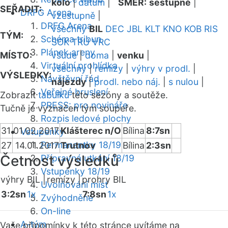
kolo
|
datum
|
SMĚR:
sestupně
|
SEŘADIT:
DRFG Arena
vzestupně
|
DRFG Arena
všechny
BIL
DEC
JBL
KLT
KNO
KOB
RIS
TÝM:
Schéma tribun
SOK
TRU
VRC
Plánek areny
MÍSTO:
všude
|
doma
|
venku
|
Virtuální prohlídka
všechny
|
remízy
|
výhry v prodl.
|
VÝSLEDKY:
Návštěvní řád
nájezdy
|
prodl. nebo náj.
|
s nulou
|
Veřejné bruslení
Zobrazit
tabulku
této sezóny a soutěže.
PRESS: pro novináře
Tučně je vyznačen tým soupeře.
Rozpis ledové plochy
31
01.02.2017
Klášterec n/O
Bílina
8:7sn
Vstupenky
Permanentky 18/19
27
14.01.2017
Trutnov
Bílina
2:3sn
Četnost výsledků
Přípravná utkání 18/19
Vstupenky 18/19
výhry BIL |
remízy |
prohry BIL
Uvolňování míst
3:2sn
1x
7:8sn
1x
Zvýhodněné
On-line
A-tým
Vaše připomínky k této stránce uvítáme na