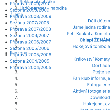
Reklamní nabídka
Příprava 2009/2010
Hrdý partner - nabídka
Sezóna 2008/2009
Žijeme
Příprava 2008/2009
Děti dětem
Sezóna 2007/2008
Jsme jedna rodina
Příprava 2007/2008
Petr Koukal a Kometa
Sezóna 2006/2007
Chlapi ŽENÁM
Příprava 2006/2007
Hokejová tombola
Sezóna 2005/2006
Fanzóna
Příprava 2005/2006
Království Komety
Sezóna 2004/2005
Dortiáda
Příprava 2004/2005
Ptejte se
Fan klub informuje
Fotogalerie
Aktivní fotogalerie
Download
Hokejchat.cz