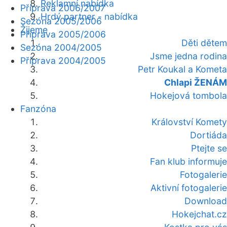
Reklamní nabídka
Příprava 2006/2007
Hrdý partner - nabídka
Sezóna 2005/2006
Žijeme
Příprava 2005/2006
Děti dětem
Sezóna 2004/2005
Jsme jedna rodina
Příprava 2004/2005
Petr Koukal a Kometa
Chlapi ŽENÁM
Hokejová tombola
Fanzóna
Království Komety
Dortiáda
Ptejte se
Fan klub informuje
Fotogalerie
Aktivní fotogalerie
Download
Hokejchat.cz