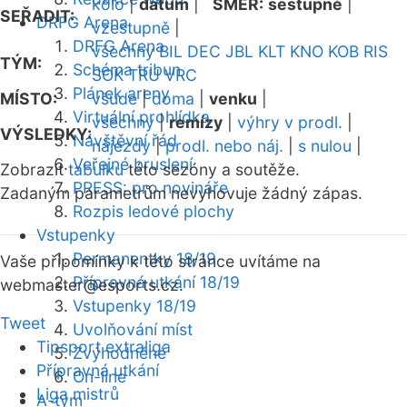
kolo
|
datum
|
SMĚR:
sestupně
|
SEŘADIT:
DRFG Arena
vzestupně
|
DRFG Arena
všechny
BIL
DEC
JBL
KLT
KNO
KOB
RIS
TÝM:
Schéma tribun
SOK
TRU
VRC
Plánek areny
MÍSTO:
všude
|
doma
|
venku
|
Virtuální prohlídka
všechny
|
remízy
|
výhry v prodl.
|
VÝSLEDKY:
Návštěvní řád
nájezdy
|
prodl. nebo náj.
|
s nulou
|
Veřejné bruslení
Zobrazit
tabulku
této sezóny a soutěže.
PRESS: pro novináře
Zadaným parametrům nevyhovuje žádný zápas.
Rozpis ledové plochy
Vstupenky
Permanentky 18/19
Vaše připomínky k této stránce uvítáme na
Přípravná utkání 18/19
webmaster
@esports.cz.
Vstupenky 18/19
Tweet
Uvolňování míst
Tipsport extraliga
Zvýhodněné
Přípravná utkání
On-line
Liga mistrů
A-tým