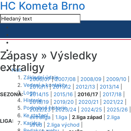
HC Kometa Brno
Zápasy »
Výsledky
extraligy
Klub
Základní údaje
2006/07
|
2007/08
|
2008/09
|
2009/10
|
Vedení a kontakty
2010/11
|
2011/12
|
2012/13
|
2013/14
|
Logo
SEZONA:
2014/15
|
2015/16
|
2016/17
|
2017/18
|
Historie
2018/19
|
2019/20
|
2020/21
|
2021/22
|
Podrobná historie
2022/23
|
2023/24
|
2024/25
|
2025/26
|
Ke stažení
extraliga
|
1.liga
|
2.liga západ
|
2.liga
LIGA:
Kariéra
střed
|
2.liga východ
|
Redakce webu