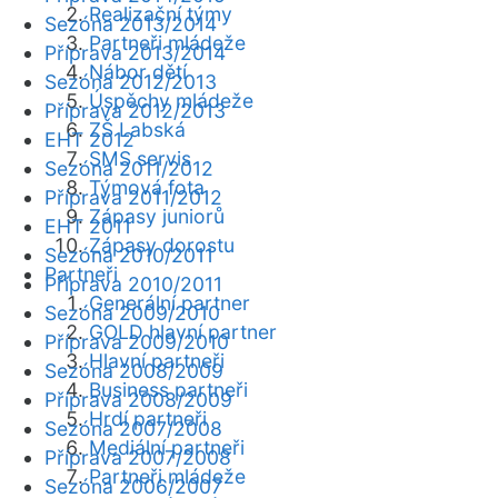
Realizační týmy
Sezóna 2013/2014
Partneři mládeže
Příprava 2013/2014
Nábor dětí
Sezóna 2012/2013
Úspěchy mládeže
Příprava 2012/2013
ZŠ Labská
EHT 2012
SMS servis
Sezóna 2011/2012
Týmová fota
Příprava 2011/2012
Zápasy juniorů
EHT 2011
Zápasy dorostu
Sezóna 2010/2011
Partneři
Příprava 2010/2011
Generální partner
Sezóna 2009/2010
GOLD hlavní partner
Příprava 2009/2010
Hlavní partneři
Sezóna 2008/2009
Business partneři
Příprava 2008/2009
Hrdí partneři
Sezóna 2007/2008
Mediální partneři
Příprava 2007/2008
Partneři mládeže
Sezóna 2006/2007