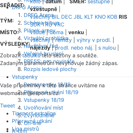
kolo
|
datum
|
SMĚR:
sestupně
|
SEŘADIT:
DRFG Arena
vzestupně
|
DRFG Arena
všechny
BIL
DEC
JBL
KLT
KNO
KOB
RIS
TÝM:
Schéma tribun
SOK
TRU
VRC
Plánek areny
MÍSTO:
všude
|
doma
|
venku
|
Virtuální prohlídka
všechny
|
remízy
|
výhry v prodl.
|
VÝSLEDKY:
Návštěvní řád
nájezdy
|
prodl. nebo náj.
|
s nulou
|
Veřejné bruslení
Zobrazit
tabulku
této sezóny a soutěže.
PRESS: pro novináře
Zadaným parametrům nevyhovuje žádný zápas.
Rozpis ledové plochy
Vstupenky
Permanentky 18/19
Vaše připomínky k této stránce uvítáme na
Přípravná utkání 18/19
webmaster
@esports.cz.
Vstupenky 18/19
Tweet
Uvolňování míst
Tipsport extraliga
Zvýhodněné
Přípravná utkání
On-line
Liga mistrů
A-tým