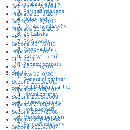
Realizační týmy
Sezóna 2013/2014
Partneři mládeže
Příprava 2013/2014
Nábor dětí
Sezóna 2012/2013
Úspěchy mládeže
Příprava 2012/2013
ZŠ Labská
EHT 2012
SMS servis
Sezóna 2011/2012
Týmová fota
Příprava 2011/2012
Zápasy juniorů
EHT 2011
Zápasy dorostu
Sezóna 2010/2011
Partneři
Příprava 2010/2011
Generální partner
Sezóna 2009/2010
GOLD hlavní partner
Příprava 2009/2010
Hlavní partneři
Sezóna 2008/2009
Business partneři
Příprava 2008/2009
Hrdí partneři
Sezóna 2007/2008
Mediální partneři
Příprava 2007/2008
Partneři mládeže
Sezóna 2006/2007