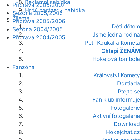
Reklamní nabídka
Příprava 2006/2007
Hrdý partner - nabídka
Sezóna 2005/2006
Žijeme
Příprava 2005/2006
Děti dětem
Sezóna 2004/2005
Jsme jedna rodina
Příprava 2004/2005
Petr Koukal a Kometa
Chlapi ŽENÁM
Hokejová tombola
Fanzóna
Království Komety
Dortiáda
Ptejte se
Fan klub informuje
Fotogalerie
Aktivní fotogalerie
Download
Hokejchat.cz