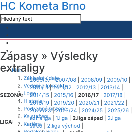
HC Kometa Brno
Zápasy »
Výsledky
extraligy
Klub
Základní údaje
2006/07
|
2007/08
|
2008/09
|
2009/10
|
Vedení a kontakty
2010/11
|
2011/12
|
2012/13
|
2013/14
|
Logo
SEZONA:
2014/15
|
2015/16
|
2016/17
|
2017/18
|
Historie
2018/19
|
2019/20
|
2020/21
|
2021/22
|
Podrobná historie
2022/23
|
2023/24
|
2024/25
|
2025/26
|
Ke stažení
extraliga
|
1.liga
|
2.liga západ
|
2.liga
LIGA:
Kariéra
střed
|
2.liga východ
|
Redakce webu