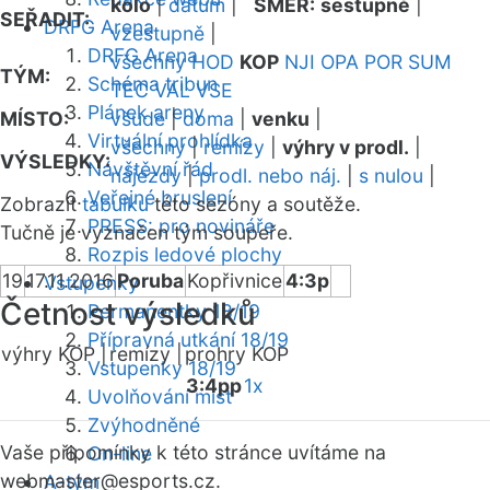
kolo
|
datum
|
SMĚR:
sestupně
|
SEŘADIT:
DRFG Arena
vzestupně
|
DRFG Arena
všechny
HOD
KOP
NJI
OPA
POR
SUM
TÝM:
Schéma tribun
TEC
VAL
VSE
Plánek areny
MÍSTO:
všude
|
doma
|
venku
|
Virtuální prohlídka
všechny
|
remízy
|
výhry v prodl.
|
VÝSLEDKY:
Návštěvní řád
nájezdy
|
prodl. nebo náj.
|
s nulou
|
Veřejné bruslení
Zobrazit
tabulku
této sezóny a soutěže.
PRESS: pro novináře
Tučně je vyznačen tým soupeře.
Rozpis ledové plochy
19
17.11.2016
Poruba
Kopřivnice
4:3p
Vstupenky
Četnost výsledků
Permanentky 18/19
Přípravná utkání 18/19
výhry KOP |
remízy |
prohry KOP
Vstupenky 18/19
3:4pp
1x
Uvolňování míst
Zvýhodněné
Vaše připomínky k této stránce uvítáme na
On-line
webmaster
@esports.cz.
A-tým