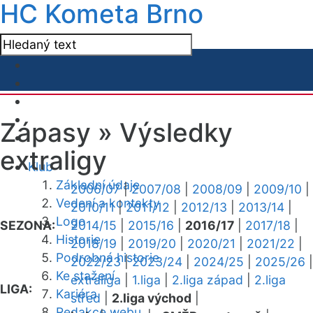
HC Kometa Brno
Zápasy »
Výsledky
extraligy
Klub
Základní údaje
2006/07
|
2007/08
|
2008/09
|
2009/10
|
Vedení a kontakty
2010/11
|
2011/12
|
2012/13
|
2013/14
|
Logo
SEZONA:
2014/15
|
2015/16
|
2016/17
|
2017/18
|
Historie
2018/19
|
2019/20
|
2020/21
|
2021/22
|
Podrobná historie
2022/23
|
2023/24
|
2024/25
|
2025/26
|
Ke stažení
extraliga
|
1.liga
|
2.liga západ
|
2.liga
LIGA:
Kariéra
střed
|
2.liga východ
|
Redakce webu