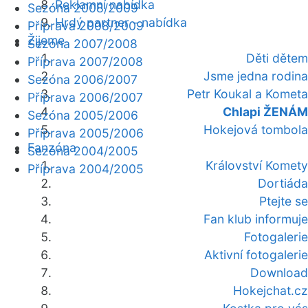
Reklamní nabídka
Sezóna 2008/2009
Hrdý partner - nabídka
Příprava 2008/2009
Žijeme
Sezóna 2007/2008
Děti dětem
Příprava 2007/2008
Jsme jedna rodina
Sezóna 2006/2007
Petr Koukal a Kometa
Příprava 2006/2007
Chlapi ŽENÁM
Sezóna 2005/2006
Hokejová tombola
Příprava 2005/2006
Fanzóna
Sezóna 2004/2005
Království Komety
Příprava 2004/2005
Dortiáda
Ptejte se
Fan klub informuje
Fotogalerie
Aktivní fotogalerie
Download
Hokejchat.cz