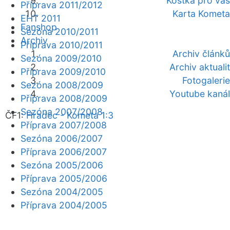
Kostka pro vás
Příprava 2011/2012
Karta Kometa
EHT 2011
Fanshop
Sezóna 2010/2011
Archiv
Příprava 2010/2011
Archiv článků
Sezóna 2009/2010
Archiv aktualit
Příprava 2009/2010
Fotogalerie
Sezóna 2008/2009
Youtube kanál
Příprava 2008/2009
Sezóna 2007/2008
ČF1:
Hradec - Kometa 1:3
Příprava 2007/2008
Sezóna 2006/2007
Příprava 2006/2007
Sezóna 2005/2006
Příprava 2005/2006
Sezóna 2004/2005
Příprava 2004/2005