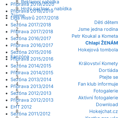
Reklamní nabídka
Příprava 2019/2020
Hrdý partner - nabídka
Příprava 2018/2019
Žijeme
Liga mistrů 2017/2018
Děti dětem
Sezóna 2017/2018
Jsme jedna rodina
Příprava 2017/2018
Petr Koukal a Kometa
Sezóna 2016/2017
Chlapi ŽENÁM
Příprava 2016/2017
Hokejová tombola
Sezóna 2015/2016
Fanzóna
Příprava 2015/2016
Království Komety
Sezóna 2014/2015
Dortiáda
Příprava 2014/2015
Ptejte se
Sezóna 2013/2014
Fan klub informuje
Příprava 2013/2014
Fotogalerie
Sezóna 2012/2013
Aktivní fotogalerie
Příprava 2012/2013
Download
EHT 2012
Hokejchat.cz
Sezóna 2011/2012