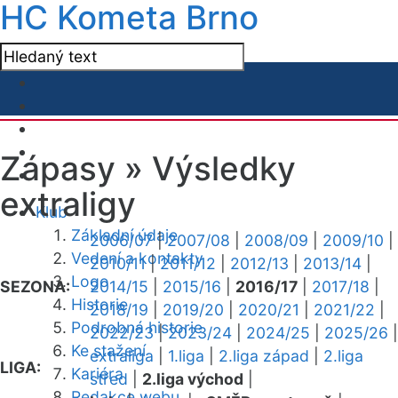
HC Kometa Brno
Zápasy »
Výsledky
extraligy
Klub
Základní údaje
2006/07
|
2007/08
|
2008/09
|
2009/10
|
Vedení a kontakty
2010/11
|
2011/12
|
2012/13
|
2013/14
|
Logo
SEZONA:
2014/15
|
2015/16
|
2016/17
|
2017/18
|
Historie
2018/19
|
2019/20
|
2020/21
|
2021/22
|
Podrobná historie
2022/23
|
2023/24
|
2024/25
|
2025/26
|
Ke stažení
extraliga
|
1.liga
|
2.liga západ
|
2.liga
LIGA:
Kariéra
střed
|
2.liga východ
|
Redakce webu