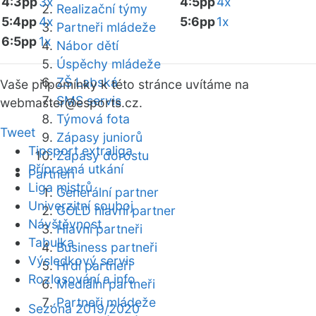
4:3pp
3x
4:5pp
4x
Realizační týmy
5:4pp
4x
5:6pp
1x
Partneři mládeže
6:5pp
1x
Nábor dětí
Úspěchy mládeže
ZŠ Labská
Vaše připomínky k této stránce uvítáme na
SMS servis
webmaster
@esports.cz.
Týmová fota
Tweet
Zápasy juniorů
Tipsport extraliga
Zápasy dorostu
Přípravná utkání
Partneři
Liga mistrů
Generální partner
Univerzitní souboj
GOLD hlavní partner
Návštěvnost
Hlavní partneři
Tabulka
Business partneři
Výsledkový servis
Hrdí partneři
Rozlosování a info
Mediální partneři
Partneři mládeže
Sezóna 2019/2020