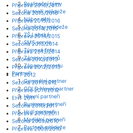
Realizační týmy
Příprava 2016/2017
Partneři mládeže
Sezóna 2015/2016
Nábor dětí
Příprava 2015/2016
Úspěchy mládeže
Sezóna 2014/2015
ZŠ Labská
Příprava 2014/2015
SMS servis
Sezóna 2013/2014
Týmová fota
Příprava 2013/2014
Zápasy juniorů
Sezóna 2012/2013
Zápasy dorostu
Příprava 2012/2013
Partneři
EHT 2012
Generální partner
Sezóna 2011/2012
GOLD hlavní partner
Příprava 2011/2012
Hlavní partneři
EHT 2011
Business partneři
Sezóna 2010/2011
Hrdí partneři
Příprava 2010/2011
Mediální partneři
Sezóna 2009/2010
Partneři mládeže
Příprava 2009/2010