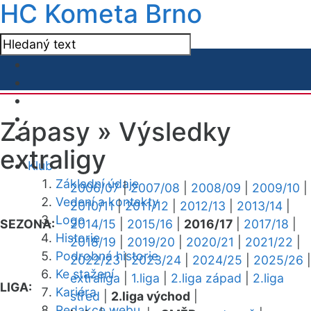
HC Kometa Brno
Zápasy »
Výsledky
extraligy
Klub
Základní údaje
2006/07
|
2007/08
|
2008/09
|
2009/10
|
Vedení a kontakty
2010/11
|
2011/12
|
2012/13
|
2013/14
|
Logo
SEZONA:
2014/15
|
2015/16
|
2016/17
|
2017/18
|
Historie
2018/19
|
2019/20
|
2020/21
|
2021/22
|
Podrobná historie
2022/23
|
2023/24
|
2024/25
|
2025/26
|
Ke stažení
extraliga
|
1.liga
|
2.liga západ
|
2.liga
LIGA:
Kariéra
střed
|
2.liga východ
|
Redakce webu