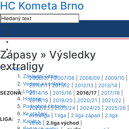
HC Kometa Brno
Zápasy »
Výsledky
extraligy
Klub
Základní údaje
2006/07
|
2007/08
|
2008/09
|
2009/10
|
Vedení a kontakty
2010/11
|
2011/12
|
2012/13
|
2013/14
|
Logo
SEZONA:
2014/15
|
2015/16
|
2016/17
|
2017/18
|
Historie
2018/19
|
2019/20
|
2020/21
|
2021/22
|
Podrobná historie
2022/23
|
2023/24
|
2024/25
|
2025/26
|
Ke stažení
extraliga
|
1.liga
|
2.liga západ
|
2.liga
LIGA:
Kariéra
střed
|
2.liga východ
|
Redakce webu