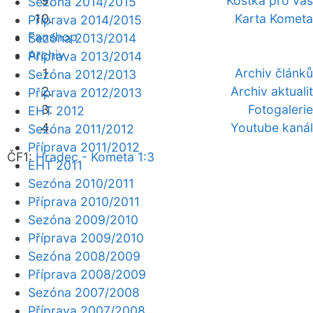
Kostka pro vás
Sezóna 2014/2015
Karta Kometa
Příprava 2014/2015
Fanshop
Sezóna 2013/2014
Archiv
Příprava 2013/2014
Archiv článků
Sezóna 2012/2013
Archiv aktualit
Příprava 2012/2013
Fotogalerie
EHT 2012
Youtube kanál
Sezóna 2011/2012
Příprava 2011/2012
ČF1:
Hradec - Kometa 1:3
EHT 2011
Sezóna 2010/2011
Příprava 2010/2011
Sezóna 2009/2010
Příprava 2009/2010
Sezóna 2008/2009
Příprava 2008/2009
Sezóna 2007/2008
Příprava 2007/2008