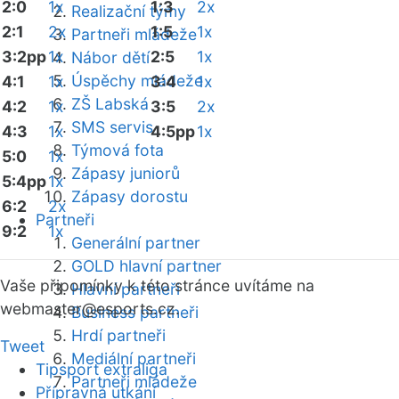
2:0
1x
1:3
2x
Realizační týmy
2:1
2x
1:5
1x
Partneři mládeže
3:2pp
1x
2:5
1x
Nábor dětí
Úspěchy mládeže
4:1
1x
3:4
1x
ZŠ Labská
4:2
1x
3:5
2x
SMS servis
4:3
1x
4:5pp
1x
Týmová fota
5:0
1x
Zápasy juniorů
5:4pp
1x
Zápasy dorostu
6:2
2x
Partneři
9:2
1x
Generální partner
GOLD hlavní partner
Vaše připomínky k této stránce uvítáme na
Hlavní partneři
webmaster
@esports.cz.
Business partneři
Hrdí partneři
Tweet
Mediální partneři
Tipsport extraliga
Partneři mládeže
Přípravná utkání