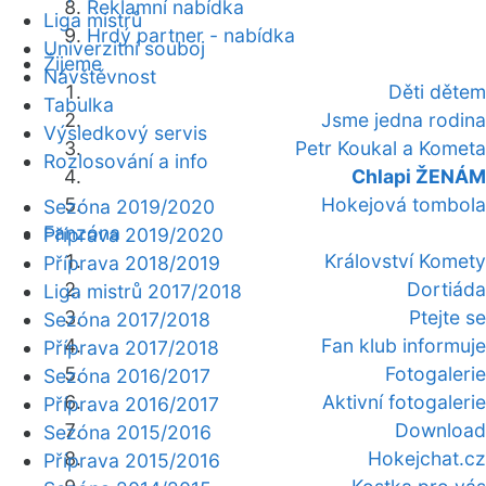
Reklamní nabídka
Liga mistrů
Hrdý partner - nabídka
Univerzitní souboj
Žijeme
Návštěvnost
Děti dětem
Tabulka
Jsme jedna rodina
Výsledkový servis
Petr Koukal a Kometa
Rozlosování a info
Chlapi ŽENÁM
Hokejová tombola
Sezóna 2019/2020
Fanzóna
Příprava 2019/2020
Království Komety
Příprava 2018/2019
Dortiáda
Liga mistrů 2017/2018
Ptejte se
Sezóna 2017/2018
Fan klub informuje
Příprava 2017/2018
Fotogalerie
Sezóna 2016/2017
Aktivní fotogalerie
Příprava 2016/2017
Download
Sezóna 2015/2016
Hokejchat.cz
Příprava 2015/2016