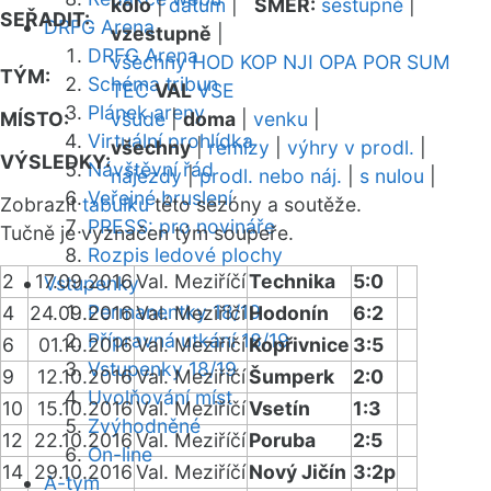
kolo
|
datum
|
SMĚR:
sestupně
|
SEŘADIT:
DRFG Arena
vzestupně
|
DRFG Arena
všechny
HOD
KOP
NJI
OPA
POR
SUM
TÝM:
Schéma tribun
TEC
VAL
VSE
Plánek areny
MÍSTO:
všude
|
doma
|
venku
|
Virtuální prohlídka
všechny
|
remízy
|
výhry v prodl.
|
VÝSLEDKY:
Návštěvní řád
nájezdy
|
prodl. nebo náj.
|
s nulou
|
Veřejné bruslení
Zobrazit
tabulku
této sezóny a soutěže.
PRESS: pro novináře
Tučně je vyznačen tým soupeře.
Rozpis ledové plochy
2
17.09.2016
Val. Meziříčí
Technika
5:0
Vstupenky
Permanentky 18/19
4
24.09.2016
Val. Meziříčí
Hodonín
6:2
Přípravná utkání 18/19
6
01.10.2016
Val. Meziříčí
Kopřivnice
3:5
Vstupenky 18/19
9
12.10.2016
Val. Meziříčí
Šumperk
2:0
Uvolňování míst
10
15.10.2016
Val. Meziříčí
Vsetín
1:3
Zvýhodněné
12
22.10.2016
Val. Meziříčí
Poruba
2:5
On-line
14
29.10.2016
Val. Meziříčí
Nový Jičín
3:2p
A-tým