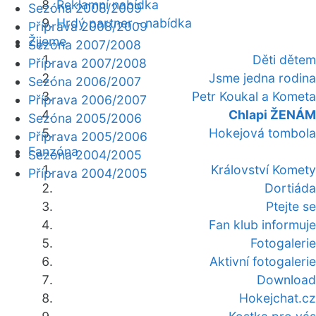
Reklamní nabídka
Sezóna 2008/2009
Hrdý partner - nabídka
Příprava 2008/2009
Žijeme
Sezóna 2007/2008
Děti dětem
Příprava 2007/2008
Jsme jedna rodina
Sezóna 2006/2007
Petr Koukal a Kometa
Příprava 2006/2007
Chlapi ŽENÁM
Sezóna 2005/2006
Hokejová tombola
Příprava 2005/2006
Fanzóna
Sezóna 2004/2005
Království Komety
Příprava 2004/2005
Dortiáda
Ptejte se
Fan klub informuje
Fotogalerie
Aktivní fotogalerie
Download
Hokejchat.cz