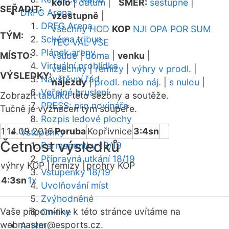
kolo
|
datum
|
SMĚR:
sestupně
|
SEŘADIT:
DRFG Arena
vzestupně
|
DRFG Arena
všechny
HOD
KOP
NJI
OPA
POR
SUM
TÝM:
Schéma tribun
TEC
VAL
VSE
Plánek areny
MÍSTO:
všude
|
doma
|
venku
|
Virtuální prohlídka
všechny
|
remízy
|
výhry v prodl.
|
VÝSLEDKY:
Návštěvní řád
nájezdy
|
prodl. nebo náj.
|
s nulou
|
Veřejné bruslení
Zobrazit
tabulku
této sezóny a soutěže.
PRESS: pro novináře
Tučně je vyznačen tým soupeře.
Rozpis ledové plochy
1
14.09.2016
Poruba
Kopřivnice
3:4sn
Vstupenky
Četnost výsledků
Permanentky 18/19
Přípravná utkání 18/19
výhry KOP |
remízy |
prohry KOP
Vstupenky 18/19
4:3sn
1x
Uvolňování míst
Zvýhodněné
Vaše připomínky k této stránce uvítáme na
On-line
webmaster
@esports.cz.
A-tým