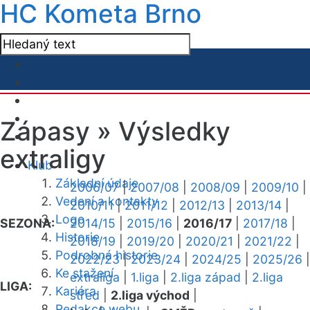
HC Kometa Brno
Zápasy »
Výsledky
extraligy
Klub
Základní údaje
2006/07
|
2007/08
|
2008/09
|
2009/10
|
Vedení a kontakty
2010/11
|
2011/12
|
2012/13
|
2013/14
|
Logo
SEZONA:
2014/15
|
2015/16
|
2016/17
|
2017/18
|
Historie
2018/19
|
2019/20
|
2020/21
|
2021/22
|
Podrobná historie
2022/23
|
2023/24
|
2024/25
|
2025/26
|
Ke stažení
extraliga
|
1.liga
|
2.liga západ
|
2.liga
LIGA:
Kariéra
střed
|
2.liga východ
|
Redakce webu