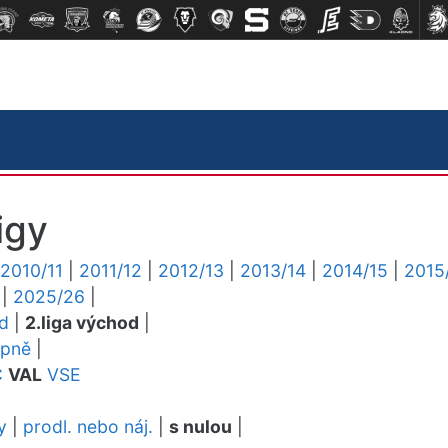
igy
2010/11
|
2011/12
|
2012/13
|
2013/14
|
2014/15
|
2015
|
2025/26
|
ed
|
2.liga východ
|
upně
|
C
VAL
VSE
y
|
prodl. nebo náj.
|
s nulou
|