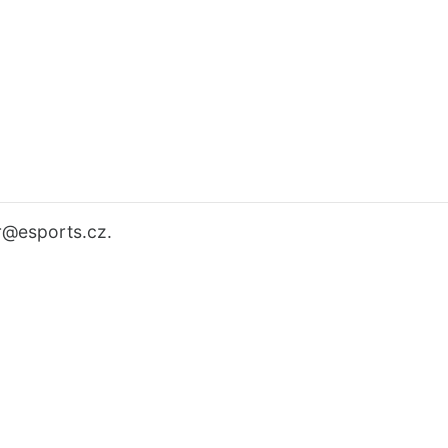
r
@esports.cz.