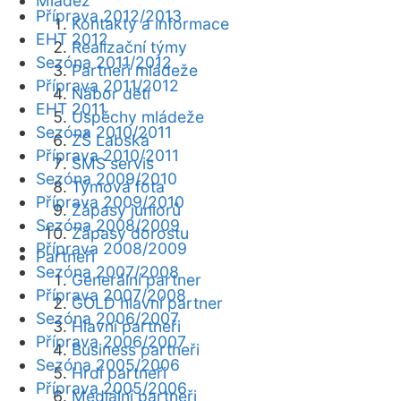
Mládež
Příprava 2012/2013
Kontakty a informace
EHT 2012
Realizační týmy
Sezóna 2011/2012
Partneři mládeže
Příprava 2011/2012
Nábor dětí
EHT 2011
Úspěchy mládeže
Sezóna 2010/2011
ZŠ Labská
Příprava 2010/2011
SMS servis
Sezóna 2009/2010
Týmová fota
Příprava 2009/2010
Zápasy juniorů
Sezóna 2008/2009
Zápasy dorostu
Příprava 2008/2009
Partneři
Sezóna 2007/2008
Generální partner
Příprava 2007/2008
GOLD hlavní partner
Sezóna 2006/2007
Hlavní partneři
Příprava 2006/2007
Business partneři
Sezóna 2005/2006
Hrdí partneři
Příprava 2005/2006
Mediální partneři