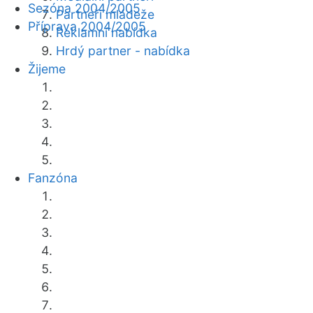
Sezóna 2004/2005
Partneři mládeže
Příprava 2004/2005
Reklamní nabídka
Hrdý partner - nabídka
Žijeme
Fanzóna