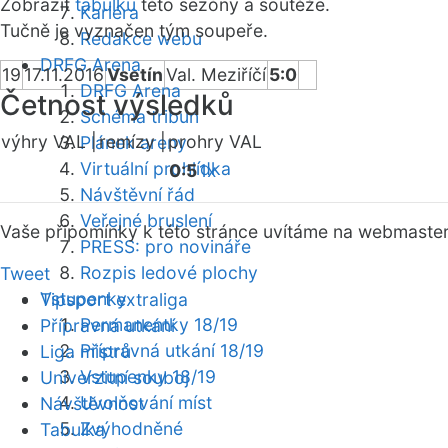
Zobrazit
tabulku
této sezóny a soutěže.
Kariéra
Tučně je vyznačen tým soupeře.
Redakce webu
DRFG Arena
19
17.11.2016
Vsetín
Val. Meziříčí
5:0
DRFG Arena
Četnost výsledků
Schéma tribun
výhry VAL |
remízy |
prohry VAL
Plánek areny
Virtuální prohlídka
0:5
1x
Návštěvní řád
Veřejné bruslení
Vaše připomínky k této stránce uvítáme na webmaste
PRESS: pro novináře
Rozpis ledové plochy
Tweet
Vstupenky
Tipsport extraliga
Permanentky 18/19
Přípravná utkání
Přípravná utkání 18/19
Liga mistrů
Vstupenky 18/19
Univerzitní souboj
Uvolňování míst
Návštěvnost
Zvýhodněné
Tabulka